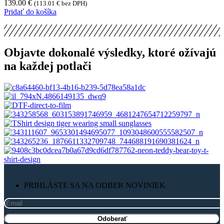
139.00
€
(
113.01
€
bez DPH)
Pridať do košíka
Objavte dokonalé výsledky, ktoré ožívajú
na každej potlači
PRIHLÁSTE SA NA ODBER NOVINIEK