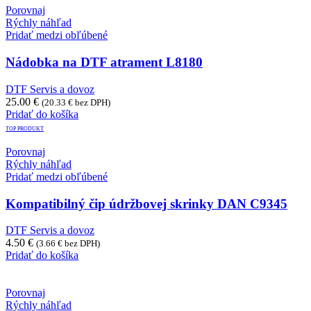
Porovnaj
Rýchly náhľad
Pridať medzi obľúbené
Nádobka na DTF atrament L8180
DTF Servis a dovoz
25.00
€
(
20.33
€
bez DPH)
Pridať do košíka
TOP PRODUKT
Porovnaj
Rýchly náhľad
Pridať medzi obľúbené
Kompatibilný čip údržbovej skrinky DAN C9345
DTF Servis a dovoz
4.50
€
(
3.66
€
bez DPH)
Pridať do košíka
Porovnaj
Rýchly náhľad