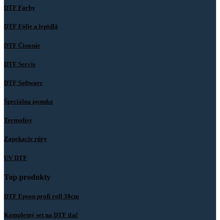
DTF Farby
DTF Fólie a lepidlá
DTF Čistenie
DTF Servis
DTF Software
Špeciálna ponuka
Termolisy
Zapekacie rúry
UV DTF
Top produkty
DTF Epson profi roll 30cm
Kompletný set na DTF tlač