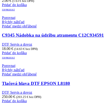
2.00
€
(
1.63
€
bez DPH)
Pridať do košíka
TOP PRODUKT
Porovnaj
Rýchly náhľad
Pridať medzi obľúbené
C9345 Nádobka na údržbu atramentu C12C934591
DTF Servis a dovoz
18.00
€
(
14.63
€
bez DPH)
Pridať do košíka
TOP PRODUKT
Porovnaj
Rýchly náhľad
Pridať medzi obľúbené
Tlačová hlava DTF EPSON L8180
DTF Servis a dovoz
250.00
€
(
203.25
€
bez DPH)
Pridať do košíka