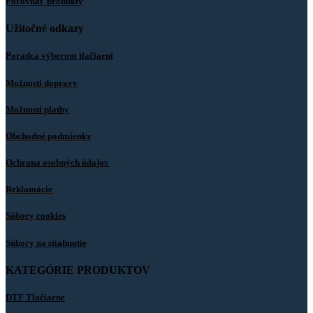
Porovnať produkty
Užitočné odkazy
Poradca výberom tlačiarní
Možnosti dopravy
Možnosti platby
Obchodné podmienky
Ochrana osobných údajov
Reklamácie
Súbory cookies
Súbory na stiahnutie
KATEGÓRIE PRODUKTOV
DTF Tlačiarne