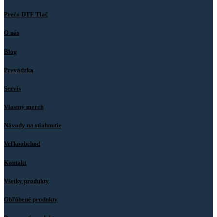
Prečo DTF Tlač
O nás
Blog
Prevádzka
Servis
Vlastný merch
Návody na stiahnutie
Veľkoobchod
Kontakt
Všetky produkty
Obľúbené produkty