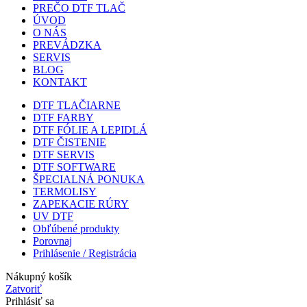
PREČO DTF TLAČ
ÚVOD
O NÁS
PREVÁDZKA
SERVIS
BLOG
KONTAKT
DTF TLAČIARNE
DTF FARBY
DTF FÓLIE A LEPIDLÁ
DTF ČISTENIE
DTF SERVIS
DTF SOFTWARE
ŠPECIALNÁ PONUKA
TERMOLISY
ZAPEKACIE RÚRY
UV DTF
Obľúbené produkty
Porovnaj
Prihlásenie / Registrácia
Nákupný košík
Zatvoriť
Prihlásiť sa