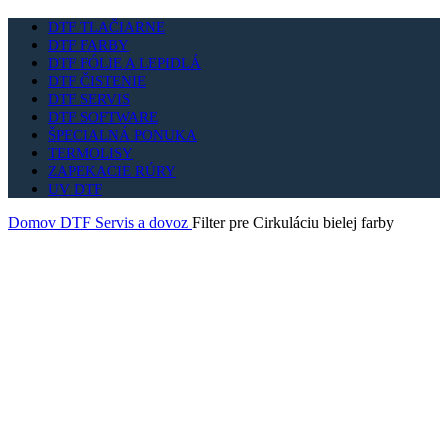
DTF TLAČIARNE
DTF FARBY
DTF FÓLIE A LEPIDLÁ
DTF ČISTENIE
DTF SERVIS
DTF SOFTWARE
ŠPECIALNÁ PONUKA
TERMOLISY
ZAPEKACIE RÚRY
UV DTF
Domov
DTF Servis a dovoz
Filter pre Cirkuláciu bielej farby