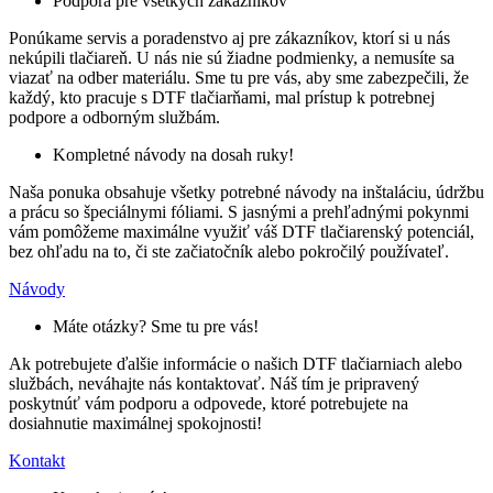
Podpora pre všetkých zákazníkov
Ponúkame servis a poradenstvo aj pre zákazníkov, ktorí si u nás
nekúpili tlačiareň. U nás nie sú žiadne podmienky, a nemusíte sa
viazať na odber materiálu. Sme tu pre vás, aby sme zabezpečili, že
každý, kto pracuje s DTF tlačiarňami, mal prístup k potrebnej
podpore a odborným službám.
Kompletné návody na dosah ruky!
Naša ponuka obsahuje všetky potrebné návody na inštaláciu, údržbu
a prácu so špeciálnymi fóliami. S jasnými a prehľadnými pokynmi
vám pomôžeme maximálne využiť váš DTF tlačiarenský potenciál,
bez ohľadu na to, či ste začiatočník alebo pokročilý používateľ.
Návody
Máte otázky? Sme tu pre vás!
Ak potrebujete ďalšie informácie o našich DTF tlačiarniach alebo
službách, neváhajte nás kontaktovať. Náš tím je pripravený
poskytnúť vám podporu a odpovede, ktoré potrebujete na
dosiahnutie maximálnej spokojnosti!
Kontakt