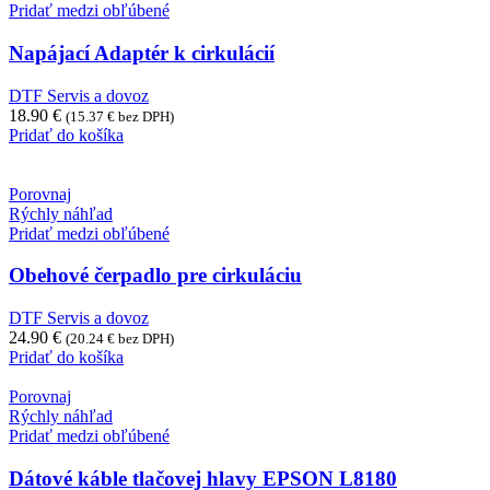
Pridať medzi obľúbené
Napájací Adaptér k cirkulácií
DTF Servis a dovoz
18.90
€
(
15.37
€
bez DPH)
Pridať do košíka
Porovnaj
Rýchly náhľad
Pridať medzi obľúbené
Obehové čerpadlo pre cirkuláciu
DTF Servis a dovoz
24.90
€
(
20.24
€
bez DPH)
Pridať do košíka
Porovnaj
Rýchly náhľad
Pridať medzi obľúbené
Dátové káble tlačovej hlavy EPSON L8180