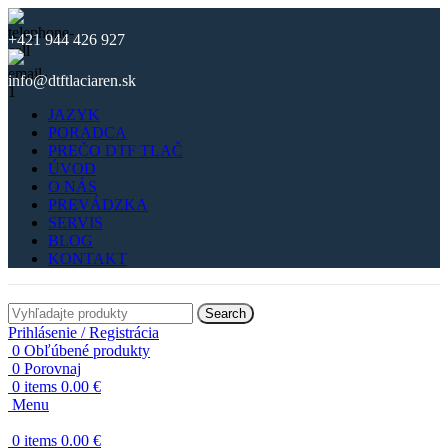
+421 944 426 927
info@dtftlaciaren.sk
JAZYK
PORADCA
PREČO DTF TLAČ
ÚVOD
O NÁS
PREVÁDZKA
SERVIS
BLOG
KONTAKT
Search
Prihlásenie / Registrácia
0
Obľúbené produkty
0
Porovnaj
0
items
0.00
€
Menu
0
items
0.00
€