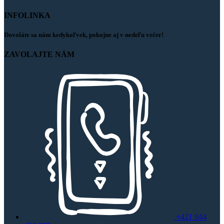
INFOLINKA
Dovoláte sa nám kedykoľvek, pokojne aj v nedeľu večer!
ZAVOLAJTE NÁM
+421 944