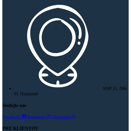
SNP 21, 066
01 Humenné
Sledujte nás
Facebook
Instagram
Whatsapp
PRE KLIENTOV