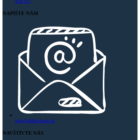
426 927
NAPÍŠTE NÁM
info@dtftlaciaren.sk
NAVŠTÍVTE NÁS