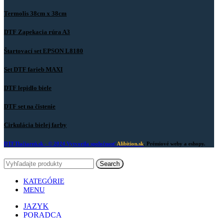
Termolis 38cm x 38cm
DTF Zapekacia rúra A3
Štartovací set EPSON L8180
Set DTF farieb MAXI
DTF lepidlo biele
DTF set na čistenie
Cirkulácia bielej farby
DTFTlačiareň.sk
- © 2024 Vytvorila spoločnosť
Alibition.sk
. Prémiové weby a eshopy.
Search
KATEGÓRIE
MENU
JAZYK
PORADCA