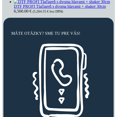
DTF PROFI Tlačiareň s dvoma hlavami + shaker 30cm
6,500.00
€
(
5,284.55
€
bez DPH)
MÁTE OTÁZKY? SME TU PRE VÁS!