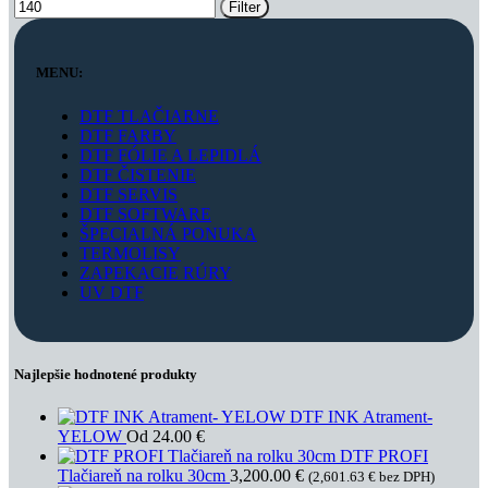
Filter
MENU:
DTF TLAČIARNE
DTF FARBY
DTF FÓLIE A LEPIDLÁ
DTF ČISTENIE
DTF SERVIS
DTF SOFTWARE
ŠPECIALNÁ PONUKA
TERMOLISY
ZAPEKACIE RÚRY
UV DTF
Najlepšie hodnotené produkty
DTF INK Atrament-
YELOW
Od
24.00
€
DTF PROFI
Tlačiareň na rolku 30cm
3,200.00
€
(
2,601.63
€
bez DPH)