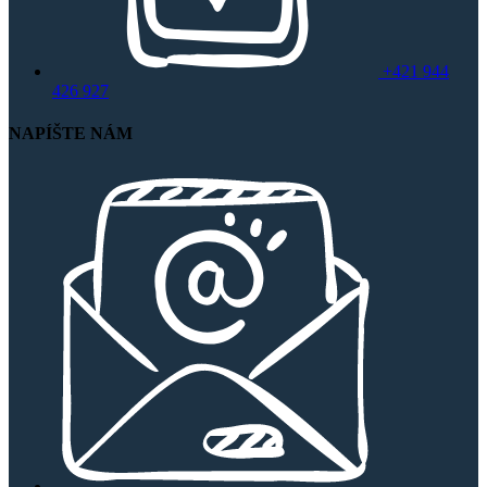
+421 944
426 927
NAPÍŠTE NÁM