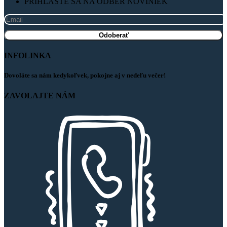
PRIHLÁSTE SA NA ODBER NOVINIEK
INFOLINKA
Dovoláte sa nám kedykoľvek, pokojne aj v nedeľu večer!
ZAVOLAJTE NÁM