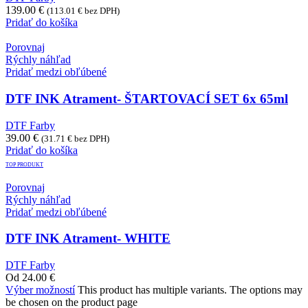
139.00
€
(
113.01
€
bez DPH)
Pridať do košíka
Porovnaj
Rýchly náhľad
Pridať medzi obľúbené
DTF INK Atrament- ŠTARTOVACÍ SET 6x 65ml
DTF Farby
39.00
€
(
31.71
€
bez DPH)
Pridať do košíka
TOP PRODUKT
Porovnaj
Rýchly náhľad
Pridať medzi obľúbené
DTF INK Atrament- WHITE
DTF Farby
Od
24.00
€
Výber možností
This product has multiple variants. The options may
be chosen on the product page