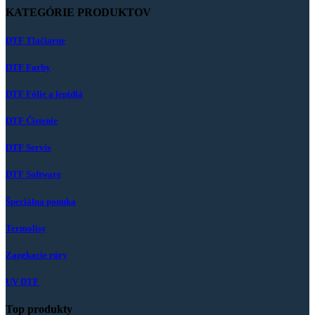
KATEGÓRIE PRODUKTOV
DTF Tlačiarne
DTF Farby
DTF Fólie a lepidlá
DTF Čistenie
DTF Servis
DTF Software
Špeciálna ponuka
Termolisy
Zapekacie rúry
UV DTF
Top produkty