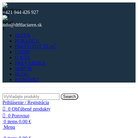
+421 944 426 927
info@dtftlaciaren.sk
JAZYK
PORADCA
PREČO DTF TLAČ
ÚVOD
O NÁS
PREVÁDZKA
SERVIS
BLOG
KONTAKT
Search
Prihlásenie / Registrácia
0
Obľúbené produkty
0
Porovnaj
0
items
0.00
€
Menu