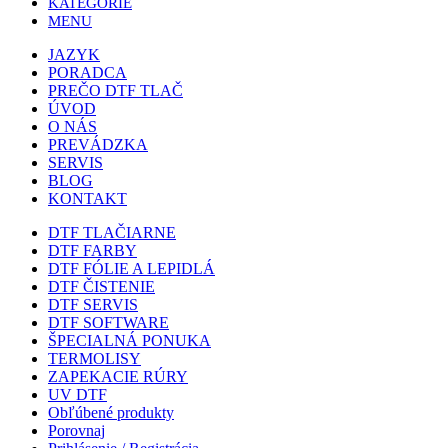
KATEGÓRIE
MENU
JAZYK
PORADCA
PREČO DTF TLAČ
ÚVOD
O NÁS
PREVÁDZKA
SERVIS
BLOG
KONTAKT
DTF TLAČIARNE
DTF FARBY
DTF FÓLIE A LEPIDLÁ
DTF ČISTENIE
DTF SERVIS
DTF SOFTWARE
ŠPECIALNÁ PONUKA
TERMOLISY
ZAPEKACIE RÚRY
UV DTF
Obľúbené produkty
Porovnaj