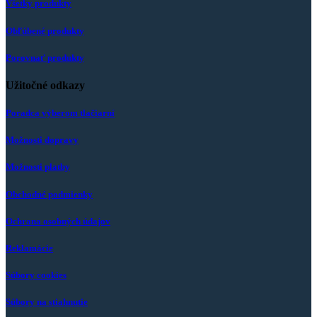
Všetky produkty
Obľúbené produkty
Porovnať produkty
Užitočné odkazy
Poradca výberom tlačiarní
Možnosti dopravy
Možnosti platby
Obchodné podmienky
Ochrana osobných údajov
Reklamácie
Súbory cookies
Súbory na stiahnutie