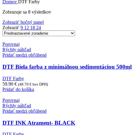
Domov
DTF Farby
Zobrazuje sa 8 výsledkov
Zobraziť bočný panel
Zobraziť
9
12
18
24
Porovnaj
Rýchly náhľad
Pridať medzi obľúbené
DTF Biela farba z minimálnou sedimentáciou 500ml
DTF Farby
59.90
€
(
48.70
€
bez DPH)
Pridať do košíka
Porovnaj
Rýchly náhľad
Pridať medzi obľúbené
DTF INK Atrament- BLACK
DTF Farby