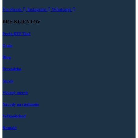
Facebook
Instagram
Whatsapp
PRE KLIENTOV
Prečo DTF Tlač
O nás
Blog
Prevádzka
Servis
Vlastný merch
Návody na stiahnutie
Veľkoobchod
Kontakt