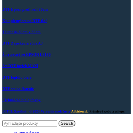
DTF Epson profi roll 30cm
Kompletný set na DTF tlač
Termolis 38cm x 38cm
DTF Zapekacia rúra A3
Štartovací set EPSON L8180
Set DTF farieb MAXI
DTF lepidlo biele
DTF set na čistenie
Cirkulácia bielej farby
DTFTlačiareň.sk
- © 2024 Vytvorila spoločnosť
Alibition.sk
. Prémiové weby a eshopy.
Search