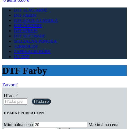
0
items
0.00
€
DTF TLAČIARNE
DTF FARBY
DTF FÓLIE A LEPIDLÁ
DTF ČISTENIE
DTF SERVIS
DTF SOFTWARE
ŠPECIALNÁ PONUKA
TERMOLISY
ZAPEKACIE RÚRY
UV DTF
DTF Farby
Zatvoriť
Hľadať
Hľadanie
HĽADAŤ PODĽA CENY
Minimálna cena
Maximálna cena