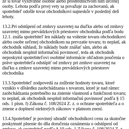
že si tovar vyzdvihne osobne alebo prostredníctvom ním určenej
osoby. Lehota podľa prvej vety sa považuje za zachovanú, ak
spotrebiteľ odošle tovar obchodníkovi najneskôr v posledný deň
lehoty.
13.2.Pri odstúpení od zmluvy uzavretej na diaľku alebo od zmluvy
uzavretej mimo prevádzkových priestorov obchodníka podľa bodu
12.1. znáša spotrebiteľ len náklady na vrátenie tovaru obchodníkovi
alebo osobe určenej obchodníkom na prevzatie tovaru; to neplatí, ak
obchodník súhlasil, že náklady bude znášať sám, alebo ak
obchodník nesplnil informačnú povinnosť, teda ak obchodník
neposkytol spotrebiteľovi osobitné informácie ohľadom poučenia o
práve spotrebiteľa odstúpiť od zmluvy pri zmluve uzavretej na
diaľku a zmluve uzavretej mimo prevádzkových priestorov
obchodníka
13.3.Spotrebiteľ zodpovedá za zníženie hodnoty tovaru, ktoré
vzniklo v dôsledku zaobchádzania s tovarom, ktoré je nad rámec
zaobchádzania potrebného na zistenie vlastností a funkčnosti tovaru;
to neplatí, ak obchodník nesplnil informačnú povinnosť podľa § 15
ods. 1 písm. f) Zákona č. 108/2024 Z. z. o ochrane spotrebiteľa a o
zmene a doplnení niektorých zákonov v platnom znení.
13.4.Spotrebiteľ je povinný uhradiť obchodníkovi cenu za skutočne
poskytnuté plnenie do dňa doručenia oznámenia o odstúpení od
zmluvy, ak spotrebiteľ podľa § 19 ods. 1 Zákona č. 108/2024 Z. z.