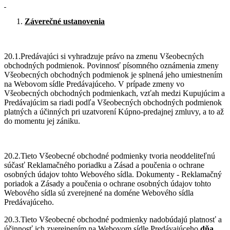
Záverečné ustanovenia
20.1.Predávajúci si vyhradzuje právo na zmenu Všeobecných
obchodných podmienok. Povinnosť písomného oznámenia zmeny
Všeobecných obchodných podmienok je splnená jeho umiestnením
na Webovom sídle Predávajúceho. V prípade zmeny vo
Všeobecných obchodných podmienkach, vzťah medzi Kupujúcim a
Predávajúcim sa riadi podľa Všeobecných obchodných podmienok
platných a účinných pri uzatvorení Kúpno-predajnej zmluvy, a to až
do momentu jej zániku.
20.2.Tieto Všeobecné obchodné podmienky tvoria neoddeliteľnú
súčasť Reklamačného poriadku a Zásad a poučenia o ochrane
osobných údajov tohto Webového sídla. Dokumenty - Reklamačný
poriadok a Zásady a poučenia o ochrane osobných údajov tohto
Webového sídla sú zverejnené na doméne Webového sídla
Predávajúceho.
20.3.Tieto Všeobecné obchodné podmienky nadobúdajú platnosť a
účinnosť ich zverejnením na Webovom sídle Predávajúceho
dňa