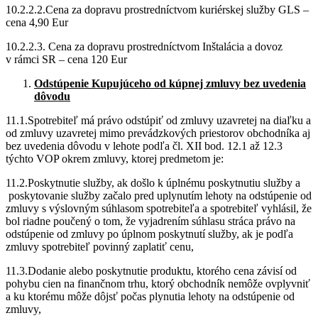
10.2.2.2.Cena za dopravu prostredníctvom kuriérskej služby GLS –
cena 4,90 Eur
10.2.2.3. Cena za dopravu prostredníctvom Inštalácia a dovoz
v rámci SR – cena 120 Eur
Odstúpenie Kupujúceho od kúpnej zmluvy bez uvedenia
dôvodu
11.1.Spotrebiteľ má právo odstúpiť od zmluvy uzavretej na diaľku a
od zmluvy uzavretej mimo prevádzkových priestorov obchodníka aj
bez uvedenia dôvodu v lehote podľa čl. XII bod. 12.1 až 12.3
týchto VOP okrem zmluvy, ktorej predmetom je:
11.2.Poskytnutie služby, ak došlo k úplnému poskytnutiu služby a
poskytovanie služby začalo pred uplynutím lehoty na odstúpenie od
zmluvy s výslovným súhlasom spotrebiteľa a spotrebiteľ vyhlásil, že
bol riadne poučený o tom, že vyjadrením súhlasu stráca právo na
odstúpenie od zmluvy po úplnom poskytnutí služby, ak je podľa
zmluvy spotrebiteľ povinný zaplatiť cenu,
11.3.Dodanie alebo poskytnutie produktu, ktorého cena závisí od
pohybu cien na finančnom trhu, ktorý obchodník nemôže ovplyvniť
a ku ktorému môže dôjsť počas plynutia lehoty na odstúpenie od
zmluvy,