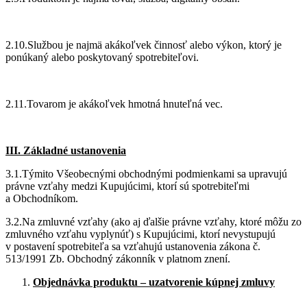
2.10.Službou je najmä akákoľvek činnosť alebo výkon, ktorý je
ponúkaný alebo poskytovaný spotrebiteľovi.
2.11.Tovarom je akákoľvek hmotná hnuteľná vec.
III. Základné ustanovenia
3.1.Týmito Všeobecnými obchodnými podmienkami sa upravujú
právne vzťahy medzi Kupujúcimi, ktorí sú spotrebiteľmi
a Obchodníkom.
3.2.Na zmluvné vzťahy (ako aj ďalšie právne vzťahy, ktoré môžu zo
zmluvného vzťahu vyplynúť) s Kupujúcimi, ktorí nevystupujú
v postavení spotrebiteľa sa vzťahujú ustanovenia zákona č.
513/1991 Zb. Obchodný zákonník v platnom znení.
Objednávka produktu – uzatvorenie kúpnej zmluvy