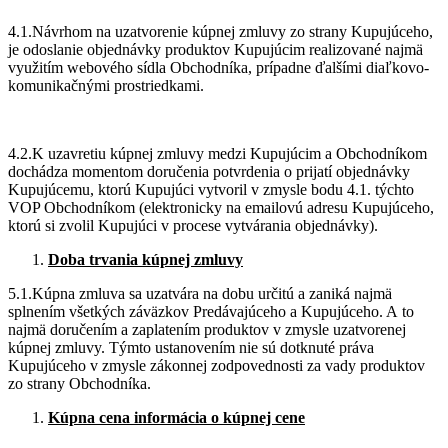
4.1.Návrhom na uzatvorenie kúpnej zmluvy zo strany Kupujúceho,
je odoslanie objednávky produktov Kupujúcim realizované najmä
využitím webového sídla Obchodníka, prípadne ďalšími diaľkovo-
komunikačnými prostriedkami.
4.2.K uzavretiu kúpnej zmluvy medzi Kupujúcim a Obchodníkom
dochádza momentom doručenia potvrdenia o prijatí objednávky
Kupujúcemu, ktorú Kupujúci vytvoril v zmysle bodu 4.1. týchto
VOP Obchodníkom (elektronicky na emailovú adresu Kupujúceho,
ktorú si zvolil Kupujúci v procese vytvárania objednávky).
Doba trvania kúpnej zmluvy
5.1.Kúpna zmluva sa uzatvára na dobu určitú a zaniká najmä
splnením všetkých záväzkov Predávajúceho a Kupujúceho. A to
najmä doručením a zaplatením produktov v zmysle uzatvorenej
kúpnej zmluvy. Týmto ustanovením nie sú dotknuté práva
Kupujúceho v zmysle zákonnej zodpovednosti za vady produktov
zo strany Obchodníka.
Kúpna cena informácia o kúpnej cene