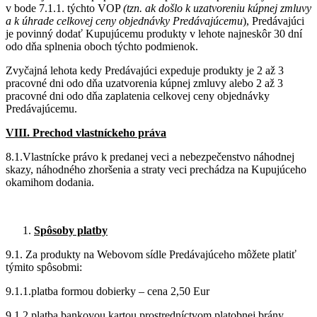
v bode 7.1.1. týchto VOP
(tzn. ak došlo k uzatvoreniu kúpnej zmluvy
a k úhrade celkovej ceny objednávky Predávajúcemu
), Predávajúci
je povinný dodať Kupujúcemu produkty v lehote najneskôr 30 dní
odo dňa splnenia oboch týchto podmienok.
Zvyčajná lehota kedy Predávajúci expeduje produkty je 2 až 3
pracovné dni odo dňa uzatvorenia kúpnej zmluvy alebo 2 až 3
pracovné dni odo dňa zaplatenia celkovej ceny objednávky
Predávajúcemu.
VIII. Prechod vlastníckeho práva
8.1.Vlastnícke právo k predanej veci a nebezpečenstvo náhodnej
skazy, náhodného zhoršenia a straty veci prechádza na Kupujúceho
okamihom dodania.
Spôsoby platby
9.1. Za produkty na Webovom sídle Predávajúceho môžete platiť
týmito spôsobmi:
9.1.1.platba formou dobierky – cena 2,50 Eur
9.1.2.platba bankovou kartou prostredníctvom platobnej brány