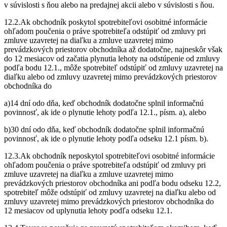
v súvislosti s ňou alebo na predajnej akcii alebo v súvislosti s ňou.
12.2.Ak obchodník poskytol spotrebiteľovi osobitné informácie
ohľadom poučenia o práve spotrebiteľa odstúpiť od zmluvy pri
zmluve uzavretej na diaľku a zmluve uzavretej mimo
prevádzkových priestorov obchodníka až dodatočne, najneskôr však
do 12 mesiacov od začatia plynutia lehoty na odstúpenie od zmluvy
podľa bodu 12.1., môže spotrebiteľ odstúpiť od zmluvy uzavretej na
diaľku alebo od zmluvy uzavretej mimo prevádzkových priestorov
obchodníka do
a)14 dní odo dňa, keď obchodník dodatočne splnil informačnú
povinnosť, ak ide o plynutie lehoty podľa 12.1., písm. a), alebo
b)30 dní odo dňa, keď obchodník dodatočne splnil informačnú
povinnosť, ak ide o plynutie lehoty podľa odseku 12.1 písm. b).
12.3.Ak obchodník neposkytol spotrebiteľovi osobitné informácie
ohľadom poučenia o práve spotrebiteľa odstúpiť od zmluvy pri
zmluve uzavretej na diaľku a zmluve uzavretej mimo
prevádzkových priestorov obchodníka ani podľa bodu odseku 12.2,
spotrebiteľ môže odstúpiť od zmluvy uzavretej na diaľku alebo od
zmluvy uzavretej mimo prevádzkových priestorov obchodníka do
12 mesiacov od uplynutia lehoty podľa odseku 12.1.