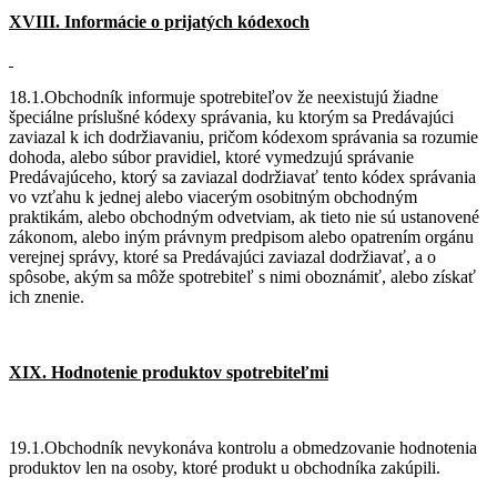
XVIII. Informácie o prijatých kódexoch
18.1.Obchodník informuje spotrebiteľov že neexistujú žiadne
špeciálne príslušné kódexy správania, ku ktorým sa Predávajúci
zaviazal k ich dodržiavaniu, pričom kódexom správania sa rozumie
dohoda, alebo súbor pravidiel, ktoré vymedzujú správanie
Predávajúceho, ktorý sa zaviazal dodržiavať tento kódex správania
vo vzťahu k jednej alebo viacerým osobitným obchodným
praktikám, alebo obchodným odvetviam, ak tieto nie sú ustanovené
zákonom, alebo iným právnym predpisom alebo opatrením orgánu
verejnej správy, ktoré sa Predávajúci zaviazal dodržiavať, a o
spôsobe, akým sa môže spotrebiteľ s nimi oboznámiť, alebo získať
ich znenie.
XIX. Hodnotenie produktov spotrebiteľmi
19.1.Obchodník nevykonáva kontrolu a obmedzovanie hodnotenia
produktov len na osoby, ktoré produkt u obchodníka zakúpili.