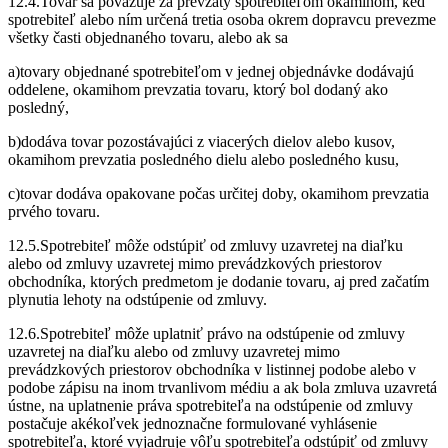
12.4.Tovar sa považuje za prevzatý spotrebiteľom okamihom, keď
spotrebiteľ alebo ním určená tretia osoba okrem dopravcu prevezme
všetky časti objednaného tovaru, alebo ak sa
a)tovary objednané spotrebiteľom v jednej objednávke dodávajú
oddelene, okamihom prevzatia tovaru, ktorý bol dodaný ako
posledný,
b)dodáva tovar pozostávajúci z viacerých dielov alebo kusov,
okamihom prevzatia posledného dielu alebo posledného kusu,
c)tovar dodáva opakovane počas určitej doby, okamihom prevzatia
prvého tovaru.
12.5.Spotrebiteľ môže odstúpiť od zmluvy uzavretej na diaľku
alebo od zmluvy uzavretej mimo prevádzkových priestorov
obchodníka, ktorých predmetom je dodanie tovaru, aj pred začatím
plynutia lehoty na odstúpenie od zmluvy.
12.6.Spotrebiteľ môže uplatniť právo na odstúpenie od zmluvy
uzavretej na diaľku alebo od zmluvy uzavretej mimo
prevádzkových priestorov obchodníka v listinnej podobe alebo v
podobe zápisu na inom trvanlivom médiu a ak bola zmluva uzavretá
ústne, na uplatnenie práva spotrebiteľa na odstúpenie od zmluvy
postačuje akékoľvek jednoznačne formulované vyhlásenie
spotrebiteľa, ktoré vyjadruje vôľu spotrebiteľa odstúpiť od zmluvy