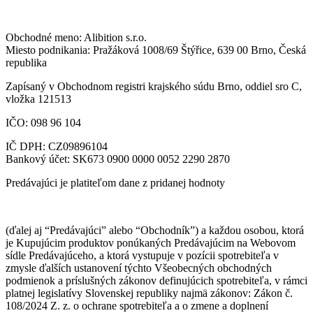
Obchodné meno: Alibition s.r.o.
Miesto podnikania: Pražáková 1008/69 Štýřice, 639 00 Brno, Česká
republika
Zapísaný v Obchodnom registri krajského súdu Brno, oddiel sro C,
vložka 121513
IČO: 098 96 104
IČ DPH: CZ09896104
Bankový účet: SK673 0900 0000 0052 2290 2870
Predávajúci je platiteľom dane z pridanej hodnoty
(ďalej aj “Predávajúci” alebo “Obchodník”) a každou osobou, ktorá
je Kupujúcim produktov ponúkaných Predávajúcim na Webovom
sídle Predávajúceho, a ktorá vystupuje v pozícii spotrebiteľa v
zmysle ďalších ustanovení týchto Všeobecných obchodných
podmienok a príslušných zákonov definujúcich spotrebiteľa, v rámci
platnej legislatívy Slovenskej republiky najmä zákonov: Zákon č.
108/2024 Z. z. o ochrane spotrebiteľa a o zmene a doplnení