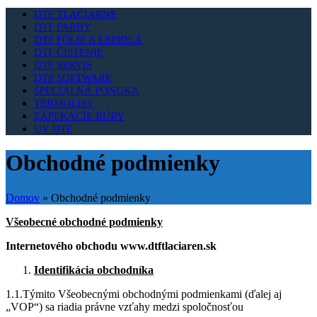
DTF TLAČIARNE
DTF FARBY
DTF FÓLIE A LEPIDLÁ
DTF ČISTENIE
DTF SERVIS
DTF SOFTWARE
ŠPECIALNÁ PONUKA
TERMOLISY
ZAPEKACIE RÚRY
UV DTF
Obchodné podmienky
Domov
»
Obchodné podmienky
Všeobecné obchodné podmienky
Internetového obchodu www.dtftlaciaren.sk
Identifikácia obchodníka
1.1.Týmito Všeobecnými obchodnými podmienkami (ďalej aj
„VOP“) sa riadia právne vzťahy medzi spoločnosťou