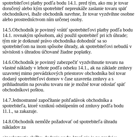
spotrebiteľovi platby podľa bodu 14.1. pred tým, ako mu je tovar
doručený alebo kým spotrebiteľ nepreukáže zaslanie tovaru späť
obchodníkovi, ibaže obchodník navrhne, že tovar vyzdvihne osobne
alebo prostredníctvom ním určenej osoby.
14.5.Obchodník je povinný vrátiť spotrebiteľovi platby podľa bodu
14.1. rovnakým spôsobom, aký použil spotrebiteľ pri ich úhrade;
tým nie je dotknuté právo obchodníka dohodnúť sa so
spotrebiteľom na inom spôsobe úhrady, ak spotrebiteľovi nebudú v
súvislosti s úhradou účtované žiadne poplatky.
14.6.Obchodník je povinný zabezpečiť vyzdvihnutie tovaru na
vlastné náklady v lehote podľa odseku 14.1., ak na základe zmluvy
uzavretej mimo prevádzkových priestorov obchodníka bol tovar
dodaný spotrebiteľovi domov v čase uzavretia zmluvy a s
prihliadnutím na povahu tovaru nie je možné tovar odoslať späť
obchodníkovi poštou.
14.7.Jednostranné započítanie pohľadávok obchodníka a
spotrebiteľa, ktoré vzniknú odstúpením od zmluvy podľa bodu
11.1., sa zakazuje.
14.8.Obchodník nemôže požadovať od spotrebiteľa úhradu
nákladov za