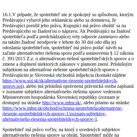
16.1.V prípade, že spotrebiteľ nie je spokojný so spôsobom, ktorým
Predávajúci vybavil jeho reklamáciu alebo sa domnieva, že
Predávajúci porušil jeho práva, Kupujúci má právo obrátiť sa na
Predávajúceho so žiadosťou o nápravu. Ak Predávajúci na žiadosť
spotrebiteľa podľa predchádzajúcej vety odpovie zamietavo alebo
na takúto žiadosť neodpovie v lehote do 30 dní odo dňa jej
odoslania spotrebiteľom, spotrebiteľ má právo podať návrh na
začatie alternatívneho riešenia sporu podľa ustanovenia § 12 zákona
č. 391/2015 Z.z. o alternatívnom riešení spotrebiteľských sporov a o
zmene a doplnení niektorých zákonov v platnom znení. Príslušným
subjektom na alternatívne riešenie spotrebiteľských sporov s
Predávajúcim je Slovenská obchodná inšpekcia (kontakt nájdete
https://www.soi.sk/sk/alternativne-riesenie-spotrebitelskych-
sporov.soi
), alebo iná príslušná oprávnená právnická osoba zapísaná
v zozname subjektov alternatívneho riešenia sporov vedenom
Ministerstvom hospodárska Slovenskej republiky (zoznam je
dostupný na stránke
http://www.mhsr.sk/
, alebo priamo na stránke
https://www.mhsr.sk/obchod/ochrana-spotrebitela/alternativne-
riesenie-spotrebitelskych-sporov-1/zoznam-subjektov-
alternativneho-riesenia-spotrebitelskych-sporov-1
.
Spotrebiteľ má právo voľby, na ktorý z uvedených subjektov
alternatívneho riešenia sporov sa obráti. Spotrebiteľ môže na