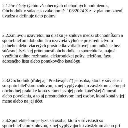
2.1.Pre účely týchto všeobecných obchodných podmienok,
Obchodník v súlade so zákonom č. 108/2024 Z.z. v platnom znení,
uvádza a definuje tieto pojmy:
2.2.Zmluvou uzavretou na diaľku je zmluva medzi obchodníkom a
spotrebiteľom dohodnutá a uzavretá výlučne prostredníctvom
jedného alebo viacerých prostriedkov diaľkovej komunikácie bez
súčasnej fyzickej prítomnosti obchodníka a spotrebiteľa, najmä
využitím online rozhrania, elektronickej pošty, telefónu, faxu,
adresného listu alebo ponukového katalógu
2.3.Obchodník (ďalej aj “Predávajúci”) je osoba, ktorá v súvislosti
so spotrebiteľskou zmluvou, z nej vyplývajúcim záväzkom alebo pri
obchodnej praktike koná v rámci svojej podnikateľskej činnosti
alebo povolania, a to aj prostredníctvom inej osoby, ktorá koná v jej
mene alebo na jej účet.
2.4.Spotrebiteľom je fyzická osoba, ktorá v súvislosti so
spotrebiteľskou zmluvou, z nej vyplývajúcim záväzkom alebo pri