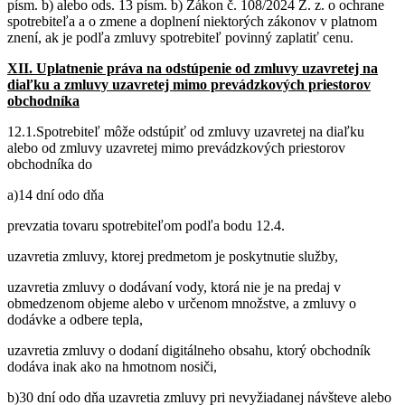
písm. b) alebo ods. 13 písm. b) Zákon č. 108/2024 Z. z. o ochrane
spotrebiteľa a o zmene a doplnení niektorých zákonov v platnom
znení, ak je podľa zmluvy spotrebiteľ povinný zaplatiť cenu.
XII.
Uplatnenie práva na odstúpenie od zmluvy uzavretej na
diaľku a zmluvy uzavretej mimo prevádzkových priestorov
obchodníka
12.1.Spotrebiteľ môže odstúpiť od zmluvy uzavretej na diaľku
alebo od zmluvy uzavretej mimo prevádzkových priestorov
obchodníka do
a)14 dní odo dňa
prevzatia tovaru spotrebiteľom podľa bodu 12.4.
uzavretia zmluvy, ktorej predmetom je poskytnutie služby,
uzavretia zmluvy o dodávaní vody, ktorá nie je na predaj v
obmedzenom objeme alebo v určenom množstve, a zmluvy o
dodávke a odbere tepla,
uzavretia zmluvy o dodaní digitálneho obsahu, ktorý obchodník
dodáva inak ako na hmotnom nosiči,
b)30 dní odo dňa uzavretia zmluvy pri nevyžiadanej návšteve alebo