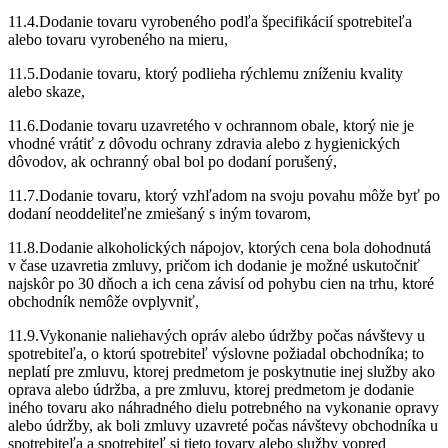
11.4.Dodanie tovaru vyrobeného podľa špecifikácií spotrebiteľa
alebo tovaru vyrobeného na mieru,
11.5.Dodanie tovaru, ktorý podlieha rýchlemu zníženiu kvality
alebo skaze,
11.6.Dodanie tovaru uzavretého v ochrannom obale, ktorý nie je
vhodné vrátiť z dôvodu ochrany zdravia alebo z hygienických
dôvodov, ak ochranný obal bol po dodaní porušený,
11.7.Dodanie tovaru, ktorý vzhľadom na svoju povahu môže byť po
dodaní neoddeliteľne zmiešaný s iným tovarom,
11.8.Dodanie alkoholických nápojov, ktorých cena bola dohodnutá
v čase uzavretia zmluvy, pričom ich dodanie je možné uskutočniť
najskôr po 30 dňoch a ich cena závisí od pohybu cien na trhu, ktoré
obchodník nemôže ovplyvniť,
11.9.Vykonanie naliehavých opráv alebo údržby počas návštevy u
spotrebiteľa, o ktorú spotrebiteľ výslovne požiadal obchodníka; to
neplatí pre zmluvu, ktorej predmetom je poskytnutie inej služby ako
oprava alebo údržba, a pre zmluvu, ktorej predmetom je dodanie
iného tovaru ako náhradného dielu potrebného na vykonanie opravy
alebo údržby, ak boli zmluvy uzavreté počas návštevy obchodníka u
spotrebiteľa a spotrebiteľ si tieto tovary alebo služby vopred