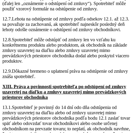
(ďalej len „oznámenie o odstúpení od zmluvy“). Spotrebiteľ môže
použiť vzorový formulár na odstúpenie od zmluvy.
12.7.Lehota na odstúpenie od zmluvy podľa odsekov 12.1. až 12.3.
sa považuje za zachovanú, ak spotrebiteľ najneskôr posledný deň
lehoty odošle oznámenie o odstúpení od zmluvy obchodníkovi.
12.8.Spotrebiteľ môže odstúpiť od zmluvy len vo vzťahu ku
konkrétnemu produktu alebo produktom, ak obchodník na základe
zmluvy uzavretej na diaľku alebo zmluvy uzavretej mimo
prevádzkových priestorov obchodníka dodal alebo poskytol viacero
produktov.
12.9.Dôkazné bremeno o uplatnení práva na odstúpenie od zmluvy
znáša spotrebiteľ.
XIII. Práva a povinnosti spotrebiteľa po odstúpení od zmluvy
uzavretej na diaľku a zmluvy uzavretej mimo prevádzkových
priestorov obchodníka
13.1.Spotrebiteľ je povinný do 14 dní odo dňa odstúpenia od
zmluvy uzavretej na diaľku alebo od zmluvy uzavretej mimo
prevádzkových priestorov obchodníka podľa bodu 12.1 zaslať tovar
späť alebo odovzdať tovar obchodníkovi alebo osobe určenej
obchodníkom na prevzatie tovaru; to neplatí, ak obchodník navrhne,