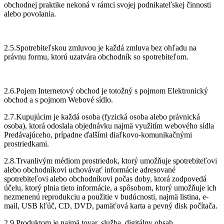
obchodnej praktike nekoná v rámci svojej podnikateľskej činnosti
alebo povolania.
2.5.Spotrebiteľskou zmluvou je každá zmluva bez ohľadu na
právnu formu, ktorú uzatvára obchodník so spotrebiteľom.
2.6.Pojem Internetový obchod je totožný s pojmom Elektronický
obchod a s pojmom Webové sídlo.
2.7.Kupujúcim je každá osoba (fyzická osoba alebo právnická
osoba), ktorá odoslala objednávku najmä využitím webového sídla
Predávajúceho, prípadne ďalšími diaľkovo-komunikačnými
prostriedkami.
2.8.Trvanlivým médiom prostriedok, ktorý umožňuje spotrebiteľovi
alebo obchodníkovi uchovávať informácie adresované
spotrebiteľovi alebo obchodníkovi počas doby, ktorá zodpovedá
účelu, ktorý plnia tieto informácie, a spôsobom, ktorý umožňuje ich
nezmenenú reprodukciu a použitie v budúcnosti, najmä listina, e-
mail, USB kľúč, CD, DVD, pamäťová karta a pevný disk počítača.
2.9.Produktom je najmä tovar, služba, digitálny obsah.