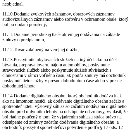
neobjednal,
11.10.Dodanie zvukových záznamov, obrazových záznamov,
audiovizuálnych záznamov alebo softvéru v ochrannom obale, ktorý
bol po dodaní porušený,
11.11.Dodanie periodickej tlače okrem jej dodávania na základe
zmluvy o predplatnom,
11.12.Tovar zakúpený na verejnej dražbe,
11.13.Poskytnutie ubytovacích služieb na iný účel ako na účel
bývania, preprava tovaru, nájom automobilov, poskytnutie
stravovacích služieb alebo poskytnutie služieb súvisiacich s
činnosťami v rámci voľného času, ak podľa zmluvy má obchodník
poskytnúť tieto služby v presne dohodnutom čase alebo v presne
dohodnutej lehote,
11.14.Dodanie digitálneho obsahu, ktorý obchodník dodáva inak
ako na hmotnom nosiči, ak dodávanie digitálneho obsahu začalo a
spotrebiteľ udelil výslovný súhlas so začatím dodávania digitálneho
obsahu pred uplynutím lehoty na odstúpenie od zmluvy, vyhlásil, že
bol riadne poučený o tom, že vyjadrením súhlasu stráca právo na
odstúpenie od zmluvy začatím dodávania digitálneho obsahu, a
obchodník poskytol spotrebiteľovi potvrdenie podľa § 17 ods. 12