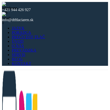
+421 944 426 927
info@dtftlaciaren.sk
JAZYK
PORADCA
PREČO DTF TLAČ
ÚVOD
O NÁS
PREVÁDZKA
SERVIS
BLOG
KONTAKT