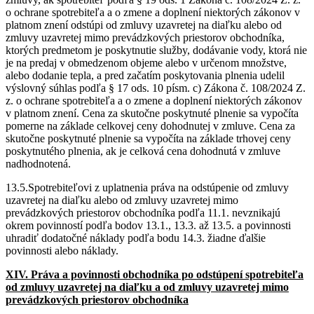
o ochrane spotrebiteľa a o zmene a doplnení niektorých zákonov v
platnom znení odstúpi od zmluvy uzavretej na diaľku alebo od
zmluvy uzavretej mimo prevádzkových priestorov obchodníka,
ktorých predmetom je poskytnutie služby, dodávanie vody, ktorá nie
je na predaj v obmedzenom objeme alebo v určenom množstve,
alebo dodanie tepla, a pred začatím poskytovania plnenia udelil
výslovný súhlas podľa § 17 ods. 10 písm. c) Zákona č. 108/2024 Z.
z. o ochrane spotrebiteľa a o zmene a doplnení niektorých zákonov
v platnom znení. Cena za skutočne poskytnuté plnenie sa vypočíta
pomerne na základe celkovej ceny dohodnutej v zmluve. Cena za
skutočne poskytnuté plnenie sa vypočíta na základe trhovej ceny
poskytnutého plnenia, ak je celková cena dohodnutá v zmluve
nadhodnotená.
13.5.Spotrebiteľovi z uplatnenia práva na odstúpenie od zmluvy
uzavretej na diaľku alebo od zmluvy uzavretej mimo
prevádzkových priestorov obchodníka podľa 11.1. nevznikajú
okrem povinností podľa bodov 13.1., 13.3. až 13.5. a povinnosti
uhradiť dodatočné náklady podľa bodu 14.3. žiadne ďalšie
povinnosti alebo náklady.
XIV. Práva a povinnosti obchodníka po odstúpení spotrebiteľa
od zmluvy uzavretej na diaľku a od zmluvy uzavretej mimo
prevádzkových priestorov obchodníka