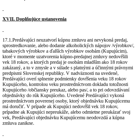
XVII. Doplňujúce ustanovenia
17.1.Predávajúci neuzatvorí kúpnu zmluvu ani nevykoná predaj,
sprostredkovanie, alebo dodanie alkoholických nápojov /výrobkov/,
tabakových výrobkov a ďalších výrobkov osobám (Kupujúcim),
ktoré v momente uzatvorenia kúpno-predajnej zmluvy nedovŕšili
vek 18 rokov, a ktorých predaj je osobám mladším ako 18 rokov
zakázaný, a to v zmysle a v súlade s platnými a účinnými právnymi
predpismi Slovenskej republiky. V nadväznosti na uvedené,
Predávajúci overí splnenie podmienky dovŕšenia veku 18 rokov
Kupujúceho, kontrolou veku prostredníctvom dokladu totožnosti
Kupujúceho /občiansky preukaz, alebo pas/, a to pri odovzdávaní
objednávky do rúk Kupujúceho. Uvedené Predávajúci vykoná
prostredníctvom poverenej osoby, ktorý objednávku Kupujúcemu
má doručiť. V prípade ak Kupujúci nedovŕšil vek 18 rokov,
prípadne ak Kupujúci nepreukáže, alebo odmietne preukázať svoj
vek, Predávajúci objednávku Kupujúcemu neodovzdá a kúpna
zmluva zanikne.