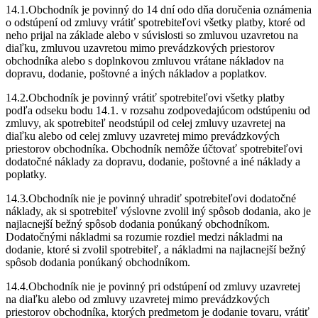
14.1.Obchodník je povinný do 14 dní odo dňa doručenia oznámenia
o odstúpení od zmluvy vrátiť spotrebiteľovi všetky platby, ktoré od
neho prijal na základe alebo v súvislosti so zmluvou uzavretou na
diaľku, zmluvou uzavretou mimo prevádzkových priestorov
obchodníka alebo s doplnkovou zmluvou vrátane nákladov na
dopravu, dodanie, poštovné a iných nákladov a poplatkov.
14.2.Obchodník je povinný vrátiť spotrebiteľovi všetky platby
podľa odseku bodu 14.1. v rozsahu zodpovedajúcom odstúpeniu od
zmluvy, ak spotrebiteľ neodstúpil od celej zmluvy uzavretej na
diaľku alebo od celej zmluvy uzavretej mimo prevádzkových
priestorov obchodníka. Obchodník nemôže účtovať spotrebiteľovi
dodatočné náklady za dopravu, dodanie, poštovné a iné náklady a
poplatky.
14.3.Obchodník nie je povinný uhradiť spotrebiteľovi dodatočné
náklady, ak si spotrebiteľ výslovne zvolil iný spôsob dodania, ako je
najlacnejší bežný spôsob dodania ponúkaný obchodníkom.
Dodatočnými nákladmi sa rozumie rozdiel medzi nákladmi na
dodanie, ktoré si zvolil spotrebiteľ, a nákladmi na najlacnejší bežný
spôsob dodania ponúkaný obchodníkom.
14.4.Obchodník nie je povinný pri odstúpení od zmluvy uzavretej
na diaľku alebo od zmluvy uzavretej mimo prevádzkových
priestorov obchodníka, ktorých predmetom je dodanie tovaru, vrátiť