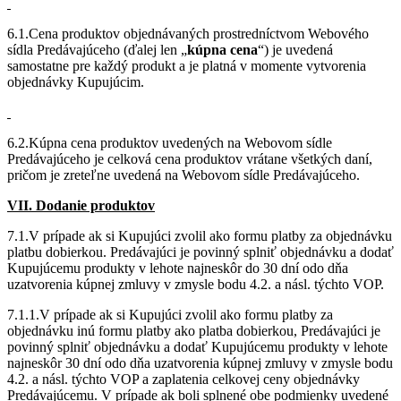
6.1.Cena produktov objednávaných prostredníctvom Webového
sídla Predávajúceho (ďalej len „
kúpna cena
“) je uvedená
samostatne pre každý produkt a je platná v momente vytvorenia
objednávky Kupujúcim.
6.2.Kúpna cena produktov uvedených na Webovom sídle
Predávajúceho je celková cena produktov vrátane všetkých daní,
pričom je zreteľne uvedená na Webovom sídle Predávajúceho.
VII. Dodanie produktov
7.1.V prípade ak si Kupujúci zvolil ako formu platby za objednávku
platbu dobierkou. Predávajúci je povinný splniť objednávku a dodať
Kupujúcemu produkty v lehote najneskôr do 30 dní odo dňa
uzatvorenia kúpnej zmluvy v zmysle bodu 4.2. a násl. týchto VOP.
7.1.1.V prípade ak si Kupujúci zvolil ako formu platby za
objednávku inú formu platby ako platba dobierkou, Predávajúci je
povinný splniť objednávku a dodať Kupujúcemu produkty v lehote
najneskôr 30 dní odo dňa uzatvorenia kúpnej zmluvy v zmysle bodu
4.2. a násl. týchto VOP a zaplatenia celkovej ceny objednávky
Predávajúcemu. V prípade ak boli splnené obe podmienky uvedené