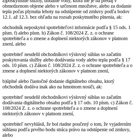
a)poskytnutie služby, dodanie vody, ktorá nie je na predaj v
obmedzenom objeme alebo v určenom množstve, alebo za dodanie
tepla počas plynutia lehoty na odstúpenie od zmluvy podľa bodov
12.1. až 12.3. bez ohľadu na rozsah poskytnutého plnenia, ak:
obchodník neposkytol spotrebiteľovi informácie podľa § 15 ods. 1
písm. f) alebo písm. h) Zákon č. 108/2024 Z. z. o ochrane
spotrebiteľa a o zmene a doplnení niektorých zákonov v platnom
znení, alebo
spotrebiteľ neudelil obchodníkovi výslovný súhlas so začatím
poskytovania služby alebo dodávania vody alebo tepla podľa § 17
ods. 10 písm. c) Zákon č. 108/2024 Z. z. o ochrane spotrebiteľa a o
zmene a doplnení niektorých zákonov v platnom znení,
b)úplné alebo čiastočné dodanie digitálneho obsahu, ktorý
obchodník dodáva inak ako na hmotnom nosiči, ak:
spotrebiteľ neudelil obchodníkovi výslovný súhlas so začatím
dodávania digitálneho obsahu podľa § 17 ods. 10 písm. c) Zákon č.
108/2024 Z. z. o ochrane spotrebiteľa a o zmene a doplnení
niektorých zákonov v platnom znení,
spotrebiteľ nevyhlásil, že bol riadne poučený o tom, že vyjadrením
súhlasu podľa prvého bodu stráca právo na odstúpenie od zmluvy,
alebo