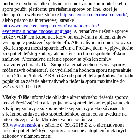
podanie návrhu na alternatívne riešenie svojho spotrebiteľského
sporu použiť platformu pre riešenie sporov on-line, ktorá je
dostupná na webovej stránke
http://ec.europa.eu/consumers/odr/
,
alebo priamo na internetovej stránke
https://webgate.ec.europa.eu/odr/main/index.cfm?
event=main.home.chooseLanguage
. Alternatívne riešenie sporov
môže využiť len Kupujúci, ktorý pri uzatváraní a plnení zmluvy
vystupuje v postavení spotrebiteľa. Alternatívne riešenie sporov sa
týka len sporu medzi spotrebiteľom a Predávajúcim, vyplývajúceho
zo spotrebiteľskej zmluvy alebo súvisiaceho so spotrebiteľskou
zmluvou. Alternatívne riešenie sporov sa týka len zmlúv
uzatvorených na diaľku. Subjekt alternatívneho riešenia sporov
môže návrh odmietnuť, ak vyčísliteľná hodnota sporu nepresahuje
sumu 20 eur. Subjekt ARS môže od spotrebiteľa požadovať úhradu
poplatku za začatie alternatívneho riešenia sporu maximálne do
výšky 5 EUR s DPH.
Všetky ďalšie informácie ohľadne alternatívneho riešenia sporov
medzi Predávajúcim a Kupujúcim – spotrebiteľom vyplývajúcich
z Kúpnej zmluvy ako spotrebiteľskej zmluvy alebo súvisiacich
s Kúpnou zmluvou ako spotrebiteľskou zmluvou sú uvedené na
internetovej stránke Ministerstva hospodárstva
SR
www.mhsr.sk
a v zákone č. 391/2015 Z.z. o alternatívnom
riešení spotrebiteľských sporov a o zmene a doplnení niektorých
zákonov v platnom znení.