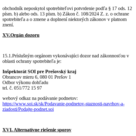
obchodník neposkytol spotrebiteľovi potvrdenie podľa § 17 ods. 12
písm. b) alebo ods. 13 písm. b) Zákon č. 108/2024 Z. z. o ochrane
spotrebiteľa a o zmene a doplnení niektorých zákonov v platnom
znení.
XV.Orgán dozoru
15.1.Príslušným orgánom vykonávajúci dozor nad zákonnosťou v
oblasti ochrany spotrebiteľa je:
Inšpektorát SOI pre Prešovský kraj
Obrancov mieru 6, 080 01 Prešov 1
Odbor výkonu dohľadu
tel. č. 051/772 15 97
webový odkaz na podávanie podnetov:
https://www.soi.sk/sk/Podavanie-podnetov-staznosti-navrhov-a-
ziadosti/Podajte-podnet.soi
XVI. Alternatívne riešenie sporov