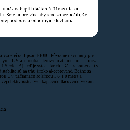
 u nás nekúpili tlačiareň. U nás nie sú
u. Sme tu pre vás, aby sme zabezpečili, že
rebnej podpore a odborným službám.
 odvodená od Epson F1080. Pôvodne navrhnutý pre
ntnými, UV a termotransferovými atramentmi. Tlačová
.5 roka. Aj keď je sýtosť farieb nižšia v porovnaní s
stabilite sú na trhu široko akceptované. Bežne sa
roll UV tlačiarňach so šírkou 1.6-1.8 metra a
ovej efektívnosti a vynikajúcemu tlačovému výkonu.
ácia