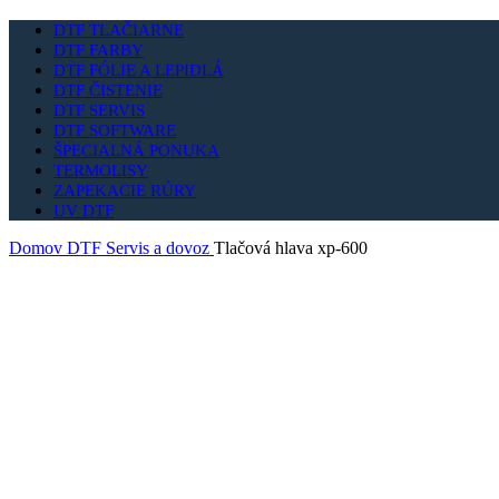
DTF TLAČIARNE
DTF FARBY
DTF FÓLIE A LEPIDLÁ
DTF ČISTENIE
DTF SERVIS
DTF SOFTWARE
ŠPECIALNÁ PONUKA
TERMOLISY
ZAPEKACIE RÚRY
UV DTF
Domov
DTF Servis a dovoz
Tlačová hlava xp-600