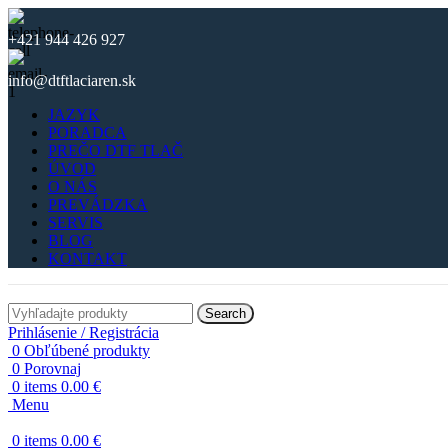
+421 944 426 927
info@dtftlaciaren.sk
JAZYK
PORADCA
PREČO DTF TLAČ
ÚVOD
O NÁS
PREVÁDZKA
SERVIS
BLOG
KONTAKT
Search
Prihlásenie / Registrácia
0
Obľúbené produkty
0
Porovnaj
0
items
0.00
€
Menu
0
items
0.00
€