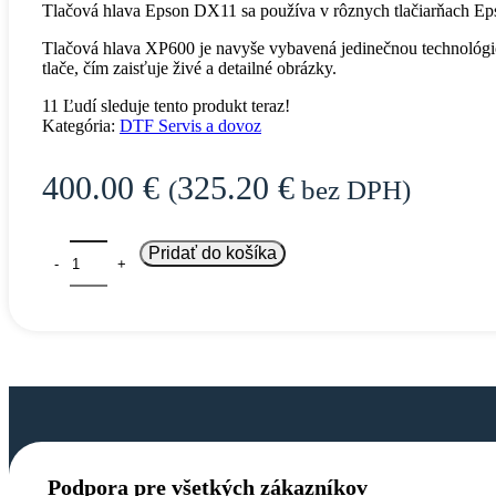
Tlačová hlava Epson DX11 sa používa v rôznych tlačiarňach Eps
Tlačová hlava XP600 je navyše vybavená jedinečnou technológio
tlače, čím zaisťuje živé a detailné obrázky.
11
Ľudí sleduje tento produkt teraz!
Kategória:
DTF Servis a dovoz
400.00
€
325.20
€
(
bez DPH)
Pridať do košíka
Podpora pre všetkých zákazníkov