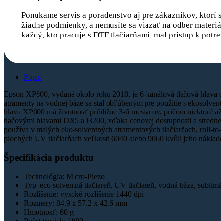
Ponúkame servis a poradenstvo aj pre zákazníkov, ktorí si
žiadne podmienky, a nemusíte sa viazať na odber materiál
každý, kto pracuje s DTF tlačiarňami, mal prístup k pot
Popis
Epson XP600, vydaná okolo roku 2018, je 6-kanálová tlačová hlava
atramenty na vodnej báze sa stal obľúbeným pre použitie s ekosolve
hlava XP600 má životnosť približne 3-6 mesiacov, pričom niektoré až 1
tlačovými hlavami DX5 a i3200, vďaka cenovej dostupnosti a strednej 
používa v malých eko-solventných atramentových tlačiarňach, roll-to-
plochých UV tlačiarňach veľkosti 6040 alebo 9060 kvôli jeho náklad
Špecifikácia produktu
Technológia: Micro-Piezo
Typ: eco solventná tlačiareň, UV tlačiareň, vodná báza, sublim
Rozlíšenie: vysoké rozlíšenie 1440 dpi
Rozmery: 84.9 x 57.2 x 42.6 mm
Hmotnosť: 60 g
Počet trysiek: 1080