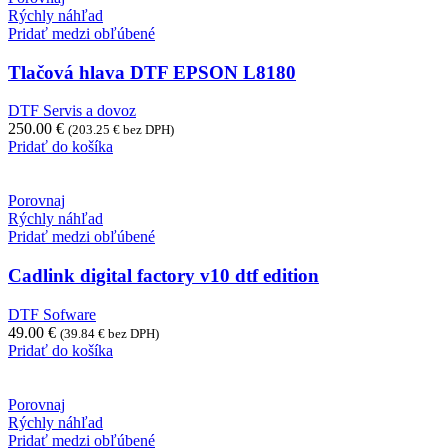
Rýchly náhľad
Pridať medzi obľúbené
Tlačová hlava DTF EPSON L8180
DTF Servis a dovoz
250.00
€
(
203.25
€
bez DPH)
Pridať do košíka
Porovnaj
Rýchly náhľad
Pridať medzi obľúbené
Cadlink digital factory v10 dtf edition
DTF Sofware
49.00
€
(
39.84
€
bez DPH)
Pridať do košíka
Porovnaj
Rýchly náhľad
Pridať medzi obľúbené