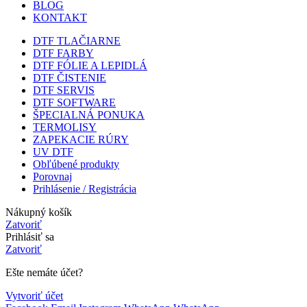
BLOG
KONTAKT
DTF TLAČIARNE
DTF FARBY
DTF FÓLIE A LEPIDLÁ
DTF ČISTENIE
DTF SERVIS
DTF SOFTWARE
ŠPECIALNÁ PONUKA
TERMOLISY
ZAPEKACIE RÚRY
UV DTF
Obľúbené produkty
Porovnaj
Prihlásenie / Registrácia
Nákupný košík
Zatvoriť
Prihlásiť sa
Zatvoriť
Ešte nemáte účet?
Vytvoriť účet