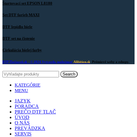
Štartovací set EPSON L8180
Set DTF farieb MAXI
DTF lepidlo biele
DTF set na čistenie
Cirkulácia bielej farby
DTFTlačiareň.sk
- © 2024 Vytvorila spoločnosť
Alibition.sk
. Prémiové weby a eshopy.
Search
KATEGÓRIE
MENU
JAZYK
PORADCA
PREČO DTF TLAČ
ÚVOD
O NÁS
PREVÁDZKA
SERVIS