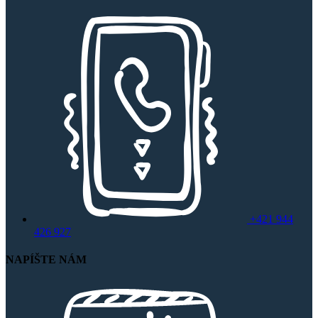
+421 944
426 927
NAPÍŠTE NÁM