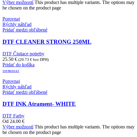
Výber možností
This product has multiple variants. The options may
be chosen on the product page
Porovnaj
Rýchly náhľad
Pridať medzi obľúbené
DTF CLEANER STRONG 250ML
DTF Čistiace potreby
25.50
€
(
20.73
€
bez DPH)
Pridať do košíka
TOP PRODUKT
Porovnaj
Rýchly náhľad
Pridať medzi obľúbené
DTF INK Atrament- WHITE
DTF Farby
Od
24.00
€
Výber možností
This product has multiple variants. The options may
be chosen on the product page