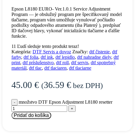
Epson L8180 EURO- Ver.1.0.1 Service Adjustment
Program — je obslužný program pre špecifikovaný model
tlačiarne, program vám umožňuje vynulovať počítadlo
podložky odpadového atramentu (iba Platený ), predpísať
ID tlačovej hlavy, vykonať inicializáciu tlačiarne a ďalšie
funkcie.
11
Ľudí sleduje tento produkt teraz!
Kategória:
DTF Servis a dovoz
Značky:
dtf čistenie
,
dtf
farby
,
dtf folia
,
dtf ink
,
dtf lepidlo
,
dtf nahradne diely
,
dtf
print
,
dtf príslušenstvo
,
dtf roll
,
dtf servis
,
dtf spotrebný
materiál
,
dtf tlac
,
dtf tlaciaren
,
dtf tlaciarne
45.00
€
36.59
€
(
bez DPH)
množstvo DTF Epson Adjustment L8180 resetter
Pridať do košíka