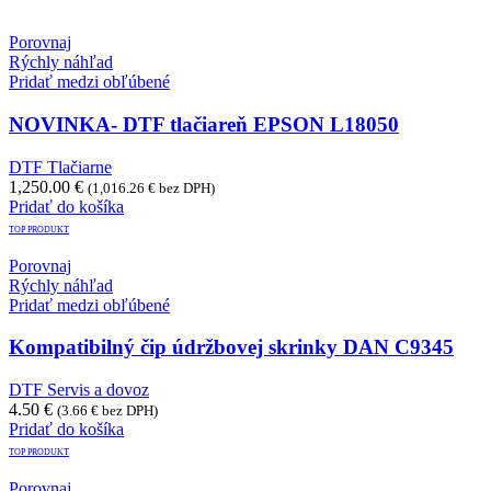
Porovnaj
Rýchly náhľad
Pridať medzi obľúbené
NOVINKA- DTF tlačiareň EPSON L18050
DTF Tlačiarne
1,250.00
€
(
1,016.26
€
bez DPH)
Pridať do košíka
TOP PRODUKT
Porovnaj
Rýchly náhľad
Pridať medzi obľúbené
Kompatibilný čip údržbovej skrinky DAN C9345
DTF Servis a dovoz
4.50
€
(
3.66
€
bez DPH)
Pridať do košíka
TOP PRODUKT
Porovnaj