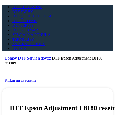
DTF TLAČIARNE
DTF FARBY
DTF FÓLIE A LEPIDLÁ
DTF ČISTENIE
DTF SERVIS
DTF SOFTWARE
ŠPECIALNÁ PONUKA
TERMOLISY
ZAPEKACIE RÚRY
UV DTF
Domov
DTF Servis a dovoz
DTF Epson Adjustment L8180
resetter
Klikni na zväčšenie
DTF Epson Adjustment L8180 reset