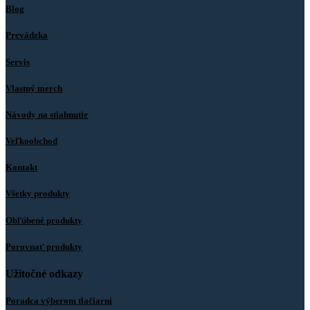
Blog
Prevádzka
Servis
Vlastný merch
Návody na stiahnutie
Veľkoobchod
Kontakt
Všetky produkty
Obľúbené produkty
Porovnať produkty
Užitočné odkazy
Poradca výberom tlačiarní