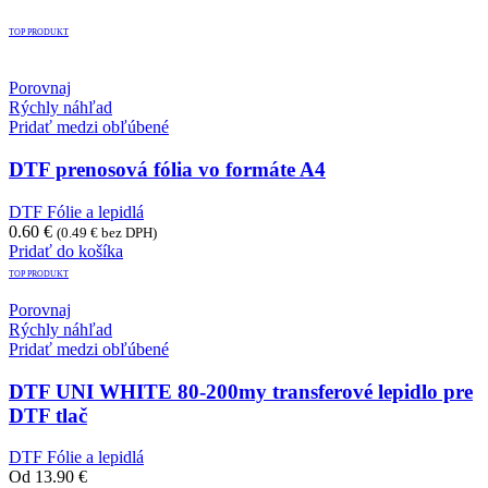
TOP PRODUKT
Porovnaj
Rýchly náhľad
Pridať medzi obľúbené
DTF prenosová fólia vo formáte A4
DTF Fólie a lepidlá
0.60
€
(
0.49
€
bez DPH)
Pridať do košíka
TOP PRODUKT
Porovnaj
Rýchly náhľad
Pridať medzi obľúbené
DTF UNI WHITE 80-200my transferové lepidlo pre
DTF tlač
DTF Fólie a lepidlá
Od
13.90
€