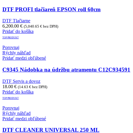
DTF PROFI tlačiareň EPSON roll 60cm
DTF Tlačiarne
6,200.00
€
(
5,040.65
€
bez DPH)
Pridať do košíka
TOP PRODUKT
Porovnaj
Rýchly náhľad
Pridať medzi obľúbené
C9345 Nádobka na údržbu atramentu C12C934591
DTF Servis a dovoz
18.00
€
(
14.63
€
bez DPH)
Pridať do košíka
TOP PRODUKT
Porovnaj
Rýchly náhľad
Pridať medzi obľúbené
DTF CLEANER UNIVERSAL 250 ML