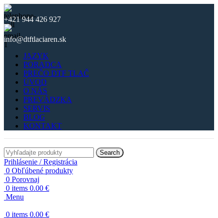
+421 944 426 927
info@dtftlaciaren.sk
JAZYK
PORADCA
PREČO DTF TLAČ
ÚVOD
O NÁS
PREVÁDZKA
SERVIS
BLOG
KONTAKT
Search
Prihlásenie / Registrácia
0
Obľúbené produkty
0
Porovnaj
0
items
0.00
€
Menu
0
items
0.00
€