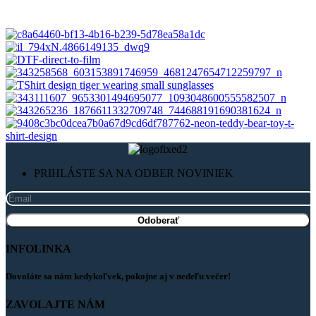
PRIHLÁSTE SA NA ODBER NOVINIEK
INFOLINKA
Dovoláte sa nám kedykoľvek, pokojne aj v nedeľu večer!
ZAVOLAJTE NÁM