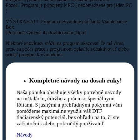
Pozor! Program je pripojený k PC ( neobmedzene pre jeden PC
)
VÝSTRAHA!!! Program nevynuluje počítadlo Maintenance
Box
[Potrebná výmena iba krabicového čipu]
Niektoré antivírusy môžu na program ukazovať že má vírus,
preto sa počas práce s programom oplatí ich deaktivovať alebo
pridať program k výnimkám.
Kompletné návody na dosah ruky!
Naša ponuka obsahuje všetky potrebné návody
na inštaláciu, údržbu a prácu so špeciálnymi
fóliami. S jasnými a prehľadnými pokynmi vám
pomôžeme maximálne využiť váš DTF
tlačiarenský potenciál, bez ohľadu na to, či ste
začiatočník alebo pokročilý používateľ.
Návody