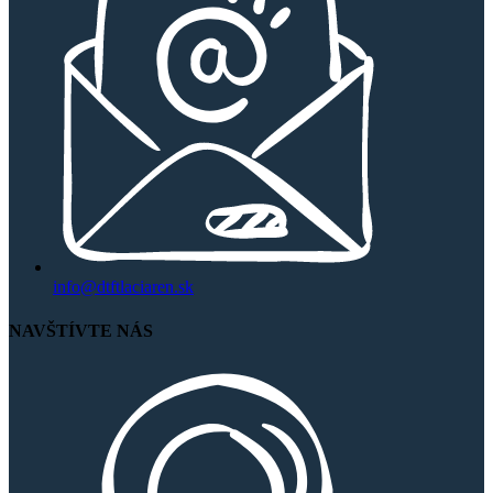
info@dtftlaciaren.sk
NAVŠTÍVTE NÁS