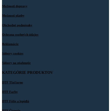
Možnosti dopravy
Možnosti platby
Obchodné podmienky
Ochrana osobných údajov
Reklamácie
Súbory cookies
Súbory na stiahnutie
KATEGÓRIE PRODUKTOV
DTF Tlačiarne
DTF Farby
DTF Fólie a lepidlá
DTF Čistenie