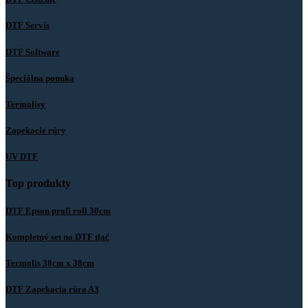
DTF Servis
DTF Software
Špeciálna ponuka
Termolisy
Zapekacie rúry
UV DTF
Top produkty
DTF Epson profi roll 30cm
Kompletný set na DTF tlač
Termolis 38cm x 38cm
DTF Zapekacia rúra A3