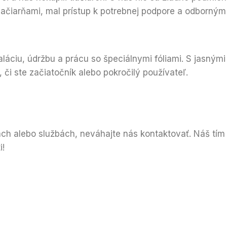
tlačiarňami, mal prístup k potrebnej podpore a odborný
aláciu, údržbu a prácu so špeciálnymi fóliami. S jas
 či ste začiatočník alebo pokročilý používateľ.
niach alebo službách, neváhajte nás kontaktovať. Náš t
i!