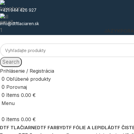
+421 944 426 927
info@dtftlaciaren.sk
JAZYK
POR
Search
Prihlásenie / Registrácia
0
Obľúbené produkty
0
Porovnaj
0
items
0.00
€
Menu
0
items
0.00
€
DTF TLAČIARNE
DTF FARBY
DTF FÓLIE A LEPIDLÁ
DTF ČIST