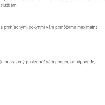
m službám.
nými a prehľadnými pokynmi vám pomôžeme maximálne
ím je pripravený poskytnúť vám podporu a odpovede,