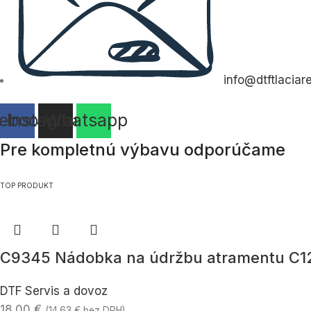
info@dtftlaciar
ebook
Instagram
Whatsapp
Pre kompletnú výbavu odporúčame
TOP PRODUKT
C9345 Nádobka na údržbu atramentu C
DTF Servis a dovoz
18.00
€
(
14.63
€
bez DPH)