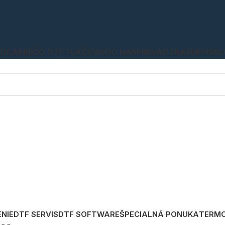
ADCA
PREČO DTF TLAČ
ÚVOD
O NÁS
PREVÁDZKA
SERVIS
BL
ENIE
DTF SERVIS
DTF SOFTWARE
ŠPECIALNÁ PONUKA
TERMO