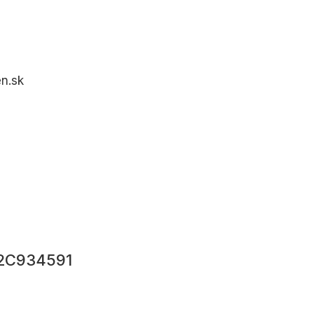
en.sk
12C934591