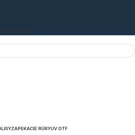
OG
KONTAKT
LISY
ZAPEKACIE RÚRY
UV DTF