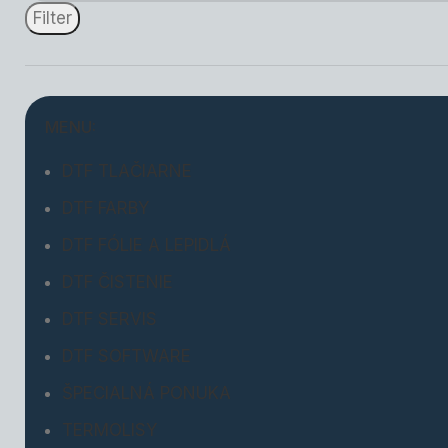
Filter
MENU:
DTF TLAČIARNE
DTF FARBY
DTF FÓLIE A LEPIDLÁ
DTF ČISTENIE
DTF SERVIS
DTF SOFTWARE
ŠPECIALNÁ PONUKA
TERMOLISY