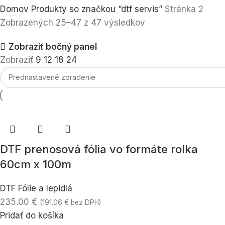
Domov
Produkty so značkou “dtf servis”
Stránka 2
Zobrazených 25–47 z 47 výsledkov
Zobraziť bočný panel
Zobraziť
9
12
18
24
DTF prenosová fólia vo formáte rolka
60cm x 100m
DTF Fólie a lepidlá
235.00
€
(
191.06
€
bez DPH)
Pridať do košíka