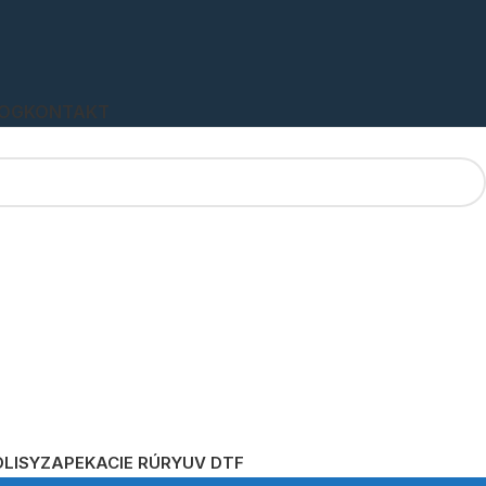
OG
KONTAKT
LISY
ZAPEKACIE RÚRY
UV DTF