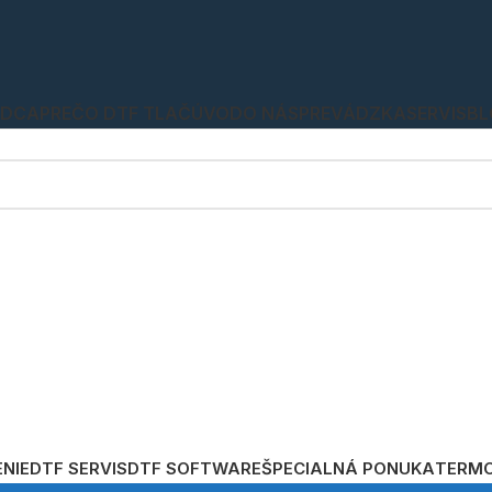
ADCA
PREČO DTF TLAČ
ÚVOD
O NÁS
PREVÁDZKA
SERVIS
BL
ENIE
DTF SERVIS
DTF SOFTWARE
ŠPECIALNÁ PONUKA
TERMO