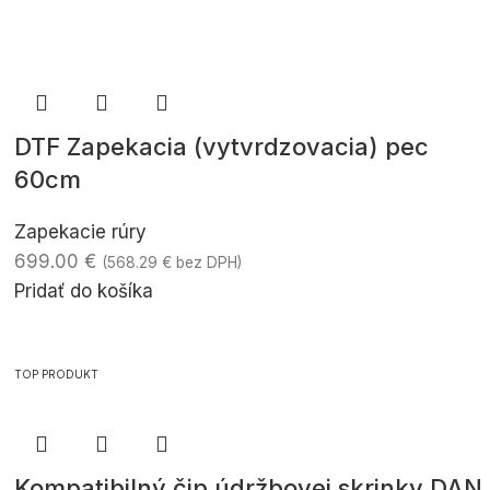
DTF Zapekacia (vytvrdzovacia) pec
60cm
Zapekacie rúry
699.00
€
(
568.29
€
bez DPH)
Pridať do košíka
TOP PRODUKT
Kompatibilný čip údržbovej skrinky DAN