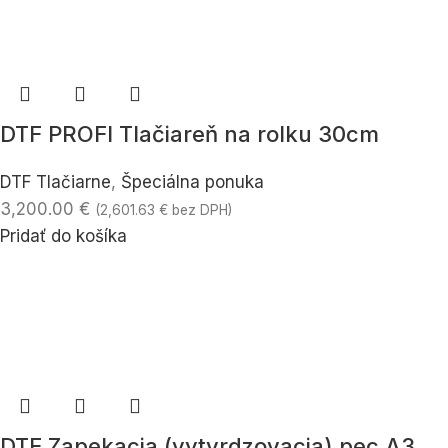
DTF PROFI Tlačiareň na rolku 30cm
DTF Tlačiarne
,
Špeciálna ponuka
3,200.00
€
(
2,601.63
€
bez DPH)
Pridať do košíka
DTF Zapekacia (vytvrdzovacia) pec A3