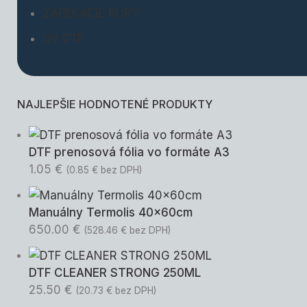
ZAPEKACIE RÚRY
UV DTF
NAJLEPŠIE HODNOTENÉ PRODUKTY
DTF prenosová fólia vo formáte A3
1.05
€
(
0.85
€
bez DPH)
Manuálny Termolis 40x60cm
650.00
€
(
528.46
€
bez DPH)
DTF CLEANER STRONG 250ML
25.50
€
(
20.73
€
bez DPH)