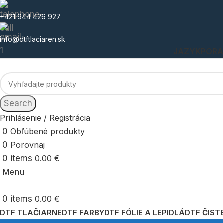
+421 944 426 927
info@dtftlaciaren.sk
JAZYK
POR
Search
Prihlásenie / Registrácia
0
Obľúbené produkty
0
Porovnaj
0
items
0.00
€
Menu
0
items
0.00
€
DTF TLAČIARNE
DTF FARBY
DTF FÓLIE A LEPIDLÁ
DTF ČIST