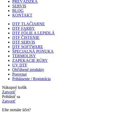
PREVÁDZKA
SERVIS
BLOG
KONTAKT
DTF TLAČIARNE
DTF FARBY
DTF FÓLIE A LEPIDLÁ
DTF ČISTENIE
DTF SERVIS
DTF SOFTWARE
ŠPECIALNÁ PONUKA
TERMOLISY
ZAPEKACIE RÚRY
UV DTF
Obľúbené produkty
Porovnaj
Prihlásenie / Registrácia
Nákupný košík
Zatvoriť
Prihlásiť sa
Zatvoriť
Ešte nemáte účet?