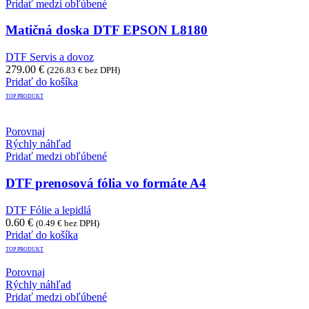
Pridať medzi obľúbené
Matičná doska DTF EPSON L8180
DTF Servis a dovoz
279.00
€
(
226.83
€
bez DPH)
Pridať do košíka
TOP PRODUKT
Porovnaj
Rýchly náhľad
Pridať medzi obľúbené
DTF prenosová fólia vo formáte A4
DTF Fólie a lepidlá
0.60
€
(
0.49
€
bez DPH)
Pridať do košíka
TOP PRODUKT
Porovnaj
Rýchly náhľad
Pridať medzi obľúbené