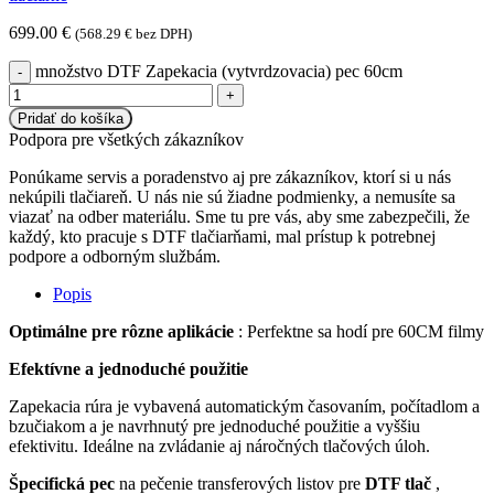
699.00
€
(
568.29
€
bez DPH)
množstvo DTF Zapekacia (vytvrdzovacia) pec 60cm
Pridať do košíka
Podpora pre všetkých zákazníkov
Ponúkame servis a poradenstvo aj pre zákazníkov, ktorí si u nás
nekúpili tlačiareň. U nás nie sú žiadne podmienky, a nemusíte sa
viazať na odber materiálu. Sme tu pre vás, aby sme zabezpečili, že
každý, kto pracuje s DTF tlačiarňami, mal prístup k potrebnej
podpore a odborným službám.
Popis
Optimálne pre rôzne aplikácie
: Perfektne sa hodí pre 60CM filmy
Efektívne a jednoduché použitie
Zapekacia rúra je vybavená automatickým časovaním, počítadlom a
bzučiakom a je navrhnutý pre jednoduché použitie a vyššiu
efektivitu. Ideálne na zvládanie aj náročných tlačových úloh.
Špecifická pec
na pečenie transferových listov pre
DTF tlač
,