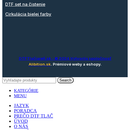
DTF set na čistenie
Cirkulácia bielej farby
DTFTlačiareň.sk
- © 2024 Vytvorila spoločnosť
Alibition.sk
. Prémiové weby a eshopy.
Search
KATEGÓRIE
MENU
JAZYK
PORADCA
PREČO DTF TLAČ
ÚVOD
O NÁS