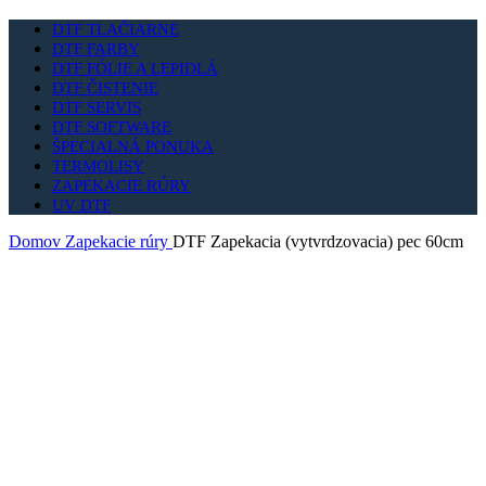
DTF TLAČIARNE
DTF FARBY
DTF FÓLIE A LEPIDLÁ
DTF ČISTENIE
DTF SERVIS
DTF SOFTWARE
ŠPECIALNÁ PONUKA
TERMOLISY
ZAPEKACIE RÚRY
UV DTF
Domov
Zapekacie rúry
DTF Zapekacia (vytvrdzovacia) pec 60cm