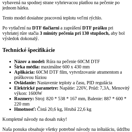
vybavená na spodnej strane vyhrievacou platňou na pečenie po
jednom hárku.
Tento model dosiahne pracovnú teplotu veľmi rýchlo.
Po vytlačení na
DTF tlačiarni
a zaprášení
DTF prášku
pri
vyhriatej rúre stačia
3 minúty pečenia pri 130 stupňoch,
aby bol
výsledok dokonalý.
Technické špecifikácie
Názov a model:
Rúra na pečenie 60CM DTF
Šírka média:
maximálne 600 x 430 mm
Aplikácia:
60CM DTF film, vytvrdzovanie atramentom a
práškovou fúziou
Ovládanie:
Nastavenie teploty a času, PID regulácia
Elektrické parametre:
Napätie: 220V, Prúd: 7,3A, Menovitý
výkon: 1600W
Rozmery:
Stroj: 820 * 538 * 167 mm, Balenie: 887 * 600 *
220 mm
Hmotnosť:
Čistá 20,6 kg, Hrubá 22,6 kg
Kompletné návody na dosah ruky!
Naša ponuka obsahuje všetky potrebné návody na inštaláciu, údržbu