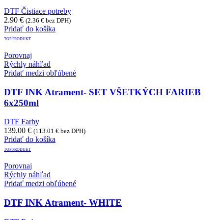
DTF Čistiace potreby
2.90
€
(
2.36
€
bez DPH)
Pridať do košíka
TOP PRODUKT
Porovnaj
Rýchly náhľad
Pridať medzi obľúbené
DTF INK Atrament- SET VŠETKÝCH FARIEB
6x250ml
DTF Farby
139.00
€
(
113.01
€
bez DPH)
Pridať do košíka
TOP PRODUKT
Porovnaj
Rýchly náhľad
Pridať medzi obľúbené
DTF INK Atrament- WHITE