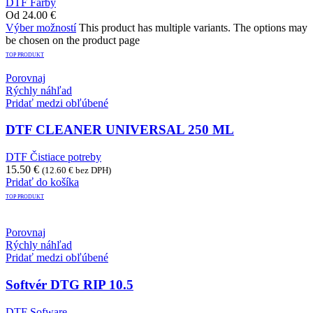
DTF Farby
Od
24.00
€
Výber možností
This product has multiple variants. The options may
be chosen on the product page
TOP PRODUKT
Porovnaj
Rýchly náhľad
Pridať medzi obľúbené
DTF CLEANER UNIVERSAL 250 ML
DTF Čistiace potreby
15.50
€
(
12.60
€
bez DPH)
Pridať do košíka
TOP PRODUKT
Porovnaj
Rýchly náhľad
Pridať medzi obľúbené
Softvér DTG RIP 10.5
DTF Sofware