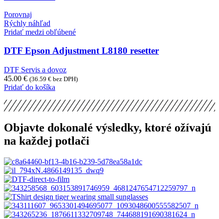
Porovnaj
Rýchly náhľad
Pridať medzi obľúbené
DTF Epson Adjustment L8180 resetter
DTF Servis a dovoz
45.00
€
(
36.59
€
bez DPH)
Pridať do košíka
Objavte dokonalé výsledky, ktoré ožívajú
na každej potlači