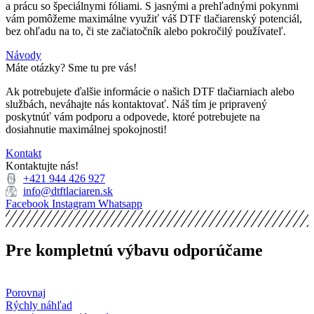
a prácu so špeciálnymi fóliami. S jasnými a prehľadnými pokynmi
vám pomôžeme maximálne využiť váš DTF tlačiarenský potenciál,
bez ohľadu na to, či ste začiatočník alebo pokročilý používateľ.
Návody
Máte otázky? Sme tu pre vás!
Ak potrebujete ďalšie informácie o našich DTF tlačiarniach alebo
službách, neváhajte nás kontaktovať. Náš tím je pripravený
poskytnúť vám podporu a odpovede, ktoré potrebujete na
dosiahnutie maximálnej spokojnosti!
Kontakt
Kontaktujte nás!
+421 944 426 927
info@dtftlaciaren.sk
Facebook
Instagram
Whatsapp
Pre kompletnú výbavu odporúčame
Porovnaj
Rýchly náhľad