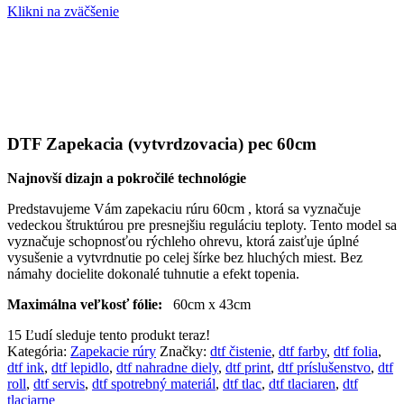
Klikni na zväčšenie
DTF Zapekacia (vytvrdzovacia) pec 60cm
Najnovší dizajn a pokročilé technológie
Predstavujeme Vám zapekaciu rúru 60cm , ktorá sa vyznačuje
vedeckou štruktúrou pre presnejšiu reguláciu teploty. Tento model sa
vyznačuje schopnosťou rýchleho ohrevu, ktorá zaisťuje úplné
vysušenie a vytvrdnutie po celej šírke bez hluchých miest. Bez
námahy docielite dokonalé tuhnutie a efekt topenia.
Maximálna veľkosť fólie:
60cm x 43cm
15
Ľudí sleduje tento produkt teraz!
Kategória:
Zapekacie rúry
Značky:
dtf čistenie
,
dtf farby
,
dtf folia
,
dtf ink
,
dtf lepidlo
,
dtf nahradne diely
,
dtf print
,
dtf príslušenstvo
,
dtf
roll
,
dtf servis
,
dtf spotrebný materiál
,
dtf tlac
,
dtf tlaciaren
,
dtf
tlaciarne