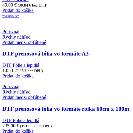
49.00
€
(
39.84
€
bez DPH)
Pridať do košíka
TOP PRODUKT
Porovnaj
Rýchly náhľad
Pridať medzi obľúbené
DTF prenosová fólia vo formáte A3
DTF Fólie a lepidlá
1.05
€
(
0.85
€
bez DPH)
Pridať do košíka
Porovnaj
Rýchly náhľad
Pridať medzi obľúbené
DTF prenosová fólia vo formáte rolka 60cm x 100m
DTF Fólie a lepidlá
235.00
€
(
191.06
€
bez DPH)
Pridať do košíka