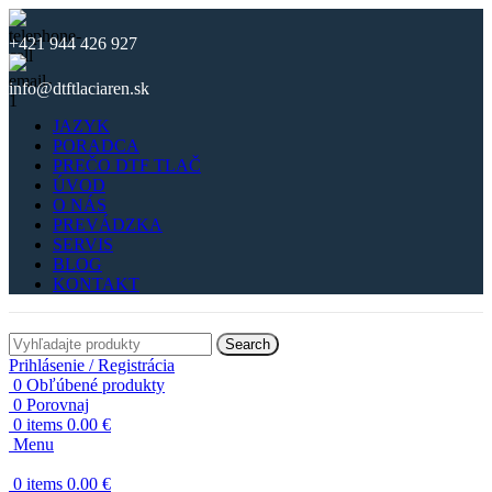
+421 944 426 927
info@dtftlaciaren.sk
JAZYK
PORADCA
PREČO DTF TLAČ
ÚVOD
O NÁS
PREVÁDZKA
SERVIS
BLOG
KONTAKT
Search
Prihlásenie / Registrácia
0
Obľúbené produkty
0
Porovnaj
0
items
0.00
€
Menu
0
items
0.00
€