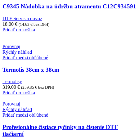
C9345 Nádobka na údržbu atramentu C12C934591
DTF Servis a dovoz
18.00
€
(
14.63
€
bez DPH)
Pridať do košíka
Porovnaj
Rýchly náhľad
Pridať medzi obľúbené
Termolis 38cm x 38cm
Termolisy
319.00
€
(
259.35
€
bez DPH)
Pridať do košíka
Porovnaj
Rýchly náhľad
Pridať medzi obľúbené
Profesionálne čistiace tyčinky na čistenie DTF
tlačiarní