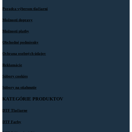
Poradca výberom tlačiarní
Možnosti dopravy
Možnosti platby
Obchodné podmienky
Ochrana osobných údajov
Reklamácie
Súbory cookies
Súbory na stiahnutie
KATEGÓRIE PRODUKTOV
DTF Tlačiarne
DTF Farby