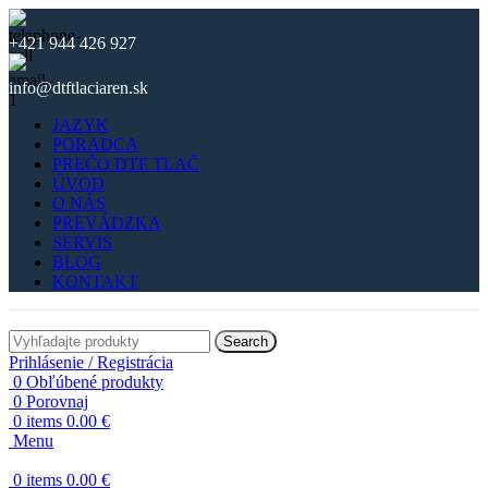
+421 944 426 927
info@dtftlaciaren.sk
JAZYK
PORADCA
PREČO DTF TLAČ
ÚVOD
O NÁS
PREVÁDZKA
SERVIS
BLOG
KONTAKT
Search
Prihlásenie / Registrácia
0
Obľúbené produkty
0
Porovnaj
0
items
0.00
€
Menu
0
items
0.00
€