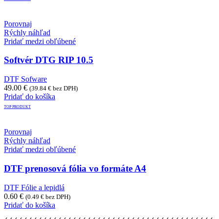
Porovnaj
Rýchly náhľad
Pridať medzi obľúbené
Softvér DTG RIP 10.5
DTF Sofware
49.00
€
(
39.84
€
bez DPH)
Pridať do košíka
TOP PRODUKT
Porovnaj
Rýchly náhľad
Pridať medzi obľúbené
DTF prenosová fólia vo formáte A4
DTF Fólie a lepidlá
0.60
€
(
0.49
€
bez DPH)
Pridať do košíka