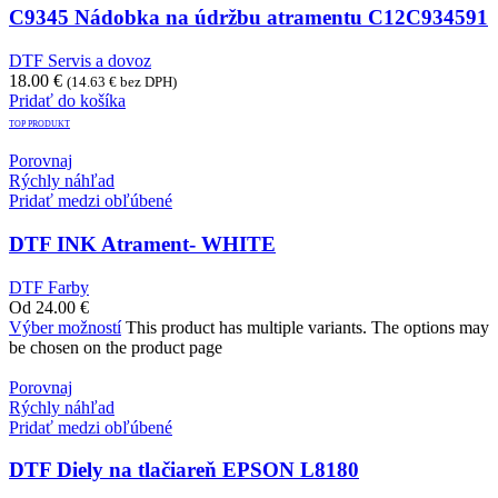
C9345 Nádobka na údržbu atramentu C12C934591
DTF Servis a dovoz
18.00
€
(
14.63
€
bez DPH)
Pridať do košíka
TOP PRODUKT
Porovnaj
Rýchly náhľad
Pridať medzi obľúbené
DTF INK Atrament- WHITE
DTF Farby
Od
24.00
€
Výber možností
This product has multiple variants. The options may
be chosen on the product page
Porovnaj
Rýchly náhľad
Pridať medzi obľúbené
DTF Diely na tlačiareň EPSON L8180