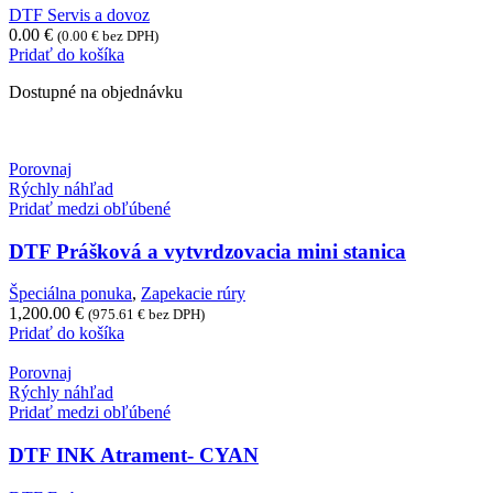
DTF Servis a dovoz
0.00
€
(
0.00
€
bez DPH)
Pridať do košíka
Dostupné na objednávku
Porovnaj
Rýchly náhľad
Pridať medzi obľúbené
DTF Prášková a vytvrdzovacia mini stanica
Špeciálna ponuka
,
Zapekacie rúry
1,200.00
€
(
975.61
€
bez DPH)
Pridať do košíka
Porovnaj
Rýchly náhľad
Pridať medzi obľúbené
DTF INK Atrament- CYAN