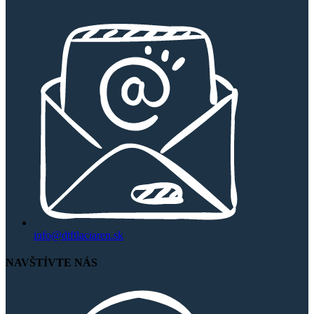
info@dtftlaciaren.sk
NAVŠTÍVTE NÁS