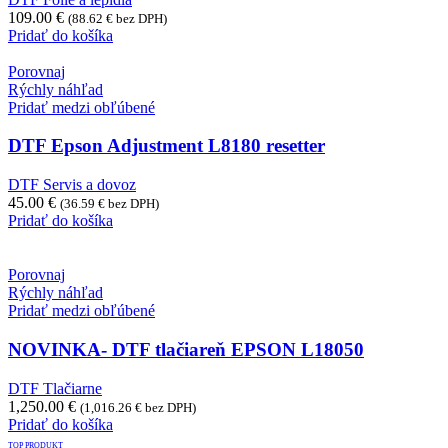
109.00
€
(
88.62
€
bez DPH)
Pridať do košíka
Porovnaj
Rýchly náhľad
Pridať medzi obľúbené
DTF Epson Adjustment L8180 resetter
DTF Servis a dovoz
45.00
€
(
36.59
€
bez DPH)
Pridať do košíka
Porovnaj
Rýchly náhľad
Pridať medzi obľúbené
NOVINKA- DTF tlačiareň EPSON L18050
DTF Tlačiarne
1,250.00
€
(
1,016.26
€
bez DPH)
Pridať do košíka
TOP PRODUKT