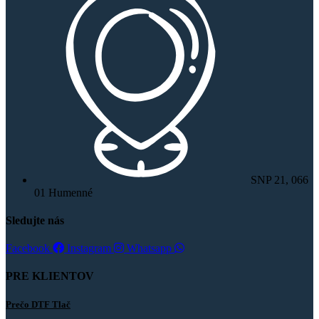
SNP 21, 066
01 Humenné
Sledujte nás
Facebook
Instagram
Whatsapp
PRE KLIENTOV
Prečo DTF Tlač