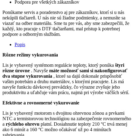
Podpora pre všetkých zákazníkov
Ponúkame servis a poradenstvo aj pre zákazníkov, ktorí si u nás
nekúpili tlačiareň. U nás nie sú žiadne podmienky, a nemusíte sa
viazať na odber materiálu. Sme tu pre vás, aby sme zabezpečili, že
každý, kto pracuje s DTF tlačiarňami, mal prístup k potrebnej
podpore a odborným službám.
Popis
Rôzne režimy vykurovania
Lis je vybavený systémom regulácie teploty, ktorý ponúka
štyri
rôzne úrovne
. Navyše
máte možnosť sami si nakonfigurovať
dva stupne vykurovania
, ktoré sa dajú dokonale prispôsobiť
vašim potrebám a druhu materiálov, s ktorými pracujete. Lis má
navyše funkciu dávkovej prevádzky, čo výrazne zvyšuje jeho
produktivitu a uľahčuje vám prácu, najmä pri výrobe väčších sérií.
Efektívne a rovnomerné vykurovanie
Lis je vybavený motorom s dvojitou ohrevnou zónou a prvkami
NTC a termistorovou technológiou na zabezpečenie rovnomerného
a
rýchleho ohrevu
platní. Dosiahnutie teploty 210 °C trvá menej
ako 6 minút a 160 °C možno očakávať už po 4 minútach
zahrievania.