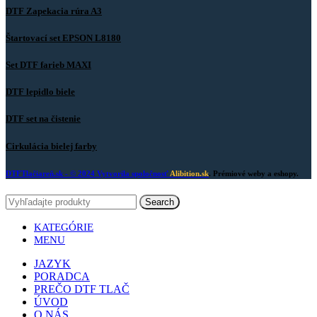
DTF Zapekacia rúra A3
Štartovací set EPSON L8180
Set DTF farieb MAXI
DTF lepidlo biele
DTF set na čistenie
Cirkulácia bielej farby
DTFTlačiareň.sk
- © 2024 Vytvorila spoločnosť
Alibition.sk
. Prémiové weby a eshopy.
Search
KATEGÓRIE
MENU
JAZYK
PORADCA
PREČO DTF TLAČ
ÚVOD
O NÁS