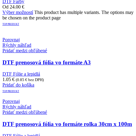
DTF Farby
Od
24.00
€
Výber možností
This product has multiple variants. The options may
be chosen on the product page
TOP PRODUKT
Porovnaj
Rýchly náhľad
Pridať medzi obľúbené
DTF prenosová fólia vo formáte A3
DTF Fólie a lepidlá
1.05
€
(
0.85
€
bez DPH)
Pridať do košíka
TOP PRODUKT
Porovnaj
Rýchly náhľad
Pridať medzi obľúbené
DTF prenosová fólia vo formáte rolka 30cm x 100m
DTF Fólie a lepidlá