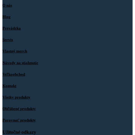
O nás
Blog
Prevádzka
Servis
Vlastný merch
Návody na stiahnutie
Veľkoobchod
Kontakt
Všetky produkty
Obľúbené produkty
Porovnať produkty
Užitočné odkazy