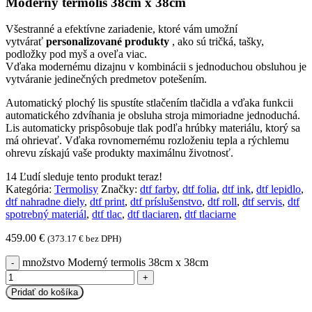
Moderný termolis 38cm x 38cm
Všestranné a efektívne zariadenie, ktoré vám umožní
vytvárať
personalizované produkty
, ako sú tričká, tašky,
podložky pod myš a oveľa viac.
Vďaka modernému dizajnu v kombinácii s jednoduchou obsluhou je
vytváranie jedinečných predmetov potešením.
Automatický plochý lis spustíte stlačením tlačidla a vďaka funkcii
automatického zdvíhania je obsluha stroja mimoriadne jednoduchá.
Lis automaticky prispôsobuje tlak podľa hrúbky materiálu, ktorý sa
má ohrievať. Vďaka rovnomernému rozloženiu tepla a rýchlemu
ohrevu získajú vaše produkty maximálnu životnosť.
14
Ľudí sleduje tento produkt teraz!
Kategória:
Termolisy
Značky:
dtf farby
,
dtf folia
,
dtf ink
,
dtf lepidlo
,
dtf nahradne diely
,
dtf print
,
dtf príslušenstvo
,
dtf roll
,
dtf servis
,
dtf
spotrebný materiál
,
dtf tlac
,
dtf tlaciaren
,
dtf tlaciarne
459.00
€
(
373.17
€
bez DPH)
množstvo Moderný termolis 38cm x 38cm
Pridať do košíka