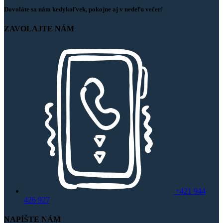
Dovoláte sa nám kedykoľvek, pokojne aj v nedeľu večer!
ZAVOLAJTE NÁM
+421 944
426 927
NAPÍŠTE NÁM