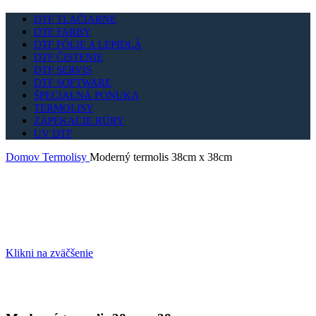
DTF TLAČIARNE
DTF FARBY
DTF FÓLIE A LEPIDLÁ
DTF ČISTENIE
DTF SERVIS
DTF SOFTWARE
ŠPECIALNÁ PONUKA
TERMOLISY
ZAPEKACIE RÚRY
UV DTF
Domov
Termolisy
Moderný termolis 38cm x 38cm
Klikni na zväčšenie