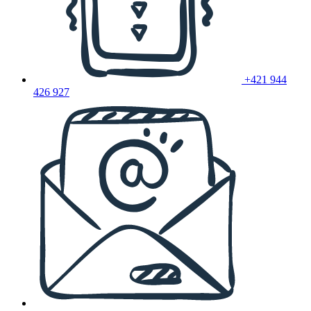
+421 944
426 927