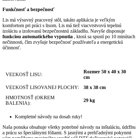
Funkčnosť a bezpečnosť
Lis má výsuvný pracovný stôl, takáto aplikácia je veľkým
komfortom pri práci s lisom. Lis má tiež viacvrstvovú tepelnú
izoláciu a izolovanú bezpečnostnú základňu. Navyše disponuje
funkciou automatického vypnutia
, ktorá sa spustí po 10 minútach
nečinnosti, čím zvyšuje bezpečnosť používateľa a energetickú
účinnosť.
Rozmer 50 x 40 x 30
VEĽKOSŤ LISU:
cm
VEĽKOSŤ LISOVANEJ PLOCHY:
38 x 38 cm
HMOTNOSŤ (OKREM
29 kg
BALENIA):
Kompletné návody na dosah ruky!
Naša ponuka obsahuje všetky potrebné návody na inštaláciu, údržbu
a prácu so špeciálnymi fóliami. S jasnými a prehľadnými pokynmi