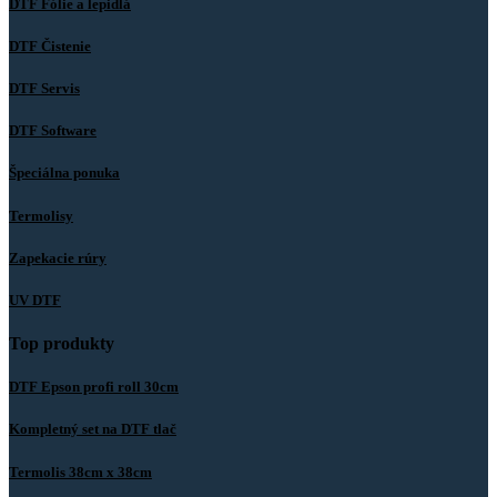
DTF Fólie a lepidlá
DTF Čistenie
DTF Servis
DTF Software
Špeciálna ponuka
Termolisy
Zapekacie rúry
UV DTF
Top produkty
DTF Epson profi roll 30cm
Kompletný set na DTF tlač
Termolis 38cm x 38cm