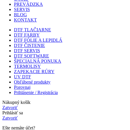
PREVÁDZKA
SERVIS
BLOG
KONTAKT
DTF TLAČIARNE
DTF FARBY
DTF FÓLIE A LEPIDLÁ
DTF ČISTENIE
DTF SERVIS
DTF SOFTWARE
ŠPECIALNÁ PONUKA
TERMOLISY
ZAPEKACIE RÚRY
UV DTF
Obľúbené produkty
Porovnaj
Prihlásenie / Registrácia
Nákupný košík
Zatvoriť
Prihlásiť sa
Zatvoriť
Ešte nemáte účet?