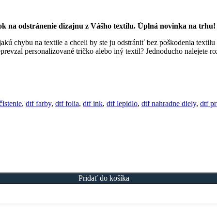
 na odstránenie dizajnu z Vášho textilu. Úplná novinka na trhu!
jakú chybu na textile a chceli by ste ju odstrániť bez poškodenia textilu 
evzal personalizované tričko alebo iný textil? Jednoducho nalejete roz
čistenie
,
dtf farby
,
dtf folia
,
dtf ink
,
dtf lepidlo
,
dtf nahradne diely
,
dtf pr
Pridať do košíka