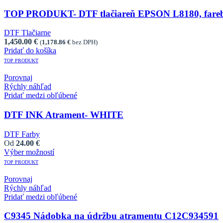
TOP PRODUKT- DTF tlačiareň EPSON L8180, fare
DTF Tlačiarne
1,450.00
€
(
1,178.86
€
bez DPH)
Pridať do košíka
TOP PRODUKT
Porovnaj
Rýchly náhľad
Pridať medzi obľúbené
DTF INK Atrament- WHITE
DTF Farby
Od
24.00
€
Výber možností
This product has multiple variants. The options may 
TOP PRODUKT
Porovnaj
Rýchly náhľad
Pridať medzi obľúbené
C9345 Nádobka na údržbu atramentu C12C934591