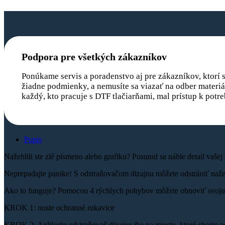
Podpora pre všetkých zákazníkov
Ponúkame servis a poradenstvo aj pre zákazníkov, ktorí si
žiadne podmienky, a nemusíte sa viazať na odber materiál
každý, kto pracuje s DTF tlačiarňami, mal prístup k pot
Popis
Nažehlili ste zlé písmeno alebo grafiku? Posunul sa náhle detail vašej 
Neprepadajte panike! S odstraňovačom dizajnu môžete odstrániť nažehľ
Ako to funguje? Pomocou 4 rýchlych pohybov môžete obnoviť svoju 
KROK 1: noste ochranné rukavice
KROK 2: Aplikujte odstraňovač dizajnu iba na miesto, ktoré chcete o