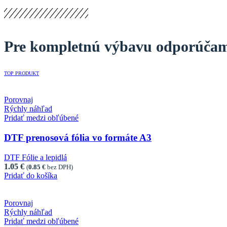
Pre kompletnú výbavu odporúča
TOP PRODUKT
Porovnaj
Rýchly náhľad
Pridať medzi obľúbené
DTF prenosová fólia vo formáte A3
DTF Fólie a lepidlá
1.05
€
(
0.85
€
bez DPH)
Pridať do košíka
Porovnaj
Rýchly náhľad
Pridať medzi obľúbené