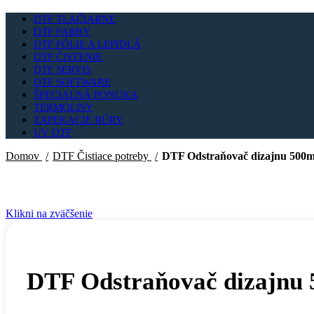
DTF TLAČIARNE
DTF FARBY
DTF FÓLIE A LEPIDLÁ
DTF ČISTENIE
DTF SERVIS
DTF SOFTWARE
ŠPECIALNÁ PONUKA
TERMOLISY
ZAPEKACIE RÚRY
UV DTF
Domov
DTF Čistiace potreby
DTF Odstraňovač dizajnu 500m
Klikni na zväčšenie
DTF Odstraňovač dizajnu