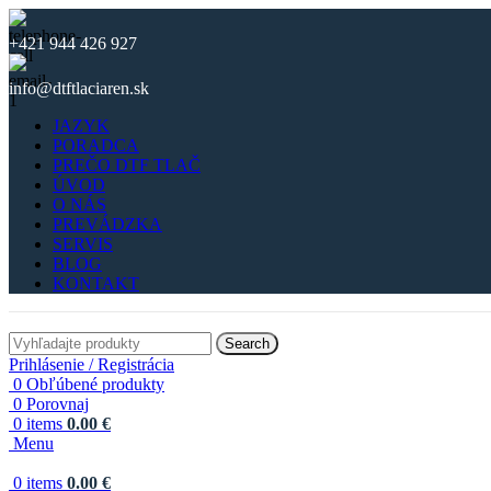
+421 944 426 927
info@dtftlaciaren.sk
JAZYK
PORADCA
PREČO DTF TLAČ
ÚVOD
O NÁS
PREVÁDZKA
SERVIS
BLOG
KONTAKT
Search
Prihlásenie / Registrácia
0
Obľúbené produkty
0
Porovnaj
0
items
0.00
€
Menu
0
items
0.00
€