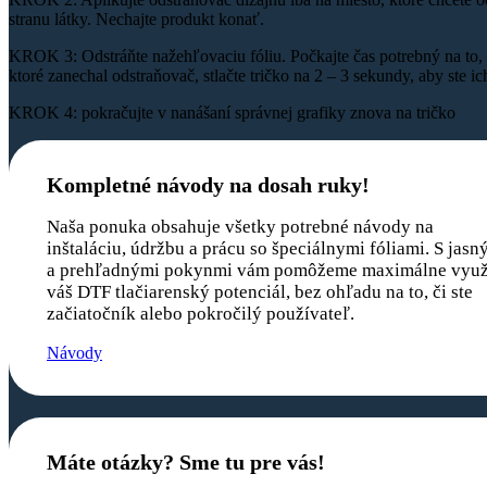
stranu látky. Nechajte produkt konať.
KROK 3: Odstráňte nažehľovaciu fóliu. Počkajte čas potrebný na to, ab
ktoré zanechal odstraňovač, stlačte tričko na 2 – 3 sekundy, aby ste ich
KROK 4: pokračujte v nanášaní správnej grafiky znova na tričko
Kompletné návody na dosah ruky!
Naša ponuka obsahuje všetky potrebné návody na
inštaláciu, údržbu a prácu so špeciálnymi fóliami. S jasn
a prehľadnými pokynmi vám pomôžeme maximálne využ
váš DTF tlačiarenský potenciál, bez ohľadu na to, či ste
začiatočník alebo pokročilý používateľ.
Návody
Máte otázky? Sme tu pre vás!