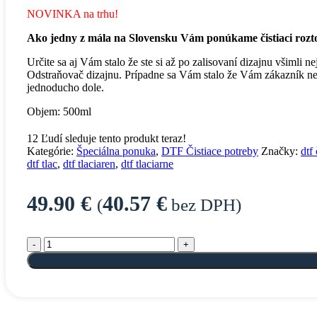
NOVINKA na trhu!
Ako jedny z mála na Slovensku Vám ponúkame čistiaci roztok
Určite sa aj Vám stalo že ste si až po zalisovaní dizajnu všimli ne
Odstraňovač dizajnu. Prípadne sa Vám stalo že Vám zákazník nepr
jednoducho dole.
Objem: 500ml
12
Ľudí sleduje tento produkt teraz!
Kategórie:
Špeciálna ponuka
,
DTF Čistiace potreby
Značky:
dtf 
dtf tlac
,
dtf tlaciaren
,
dtf tlaciarne
49.90
€
40.57
€
(
bez DPH)
množstvo DTF Odstraňovač dizajnu 500ml