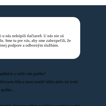
 u nás nekúpili tlačiareň. U nás nie sú
u. Sme tu pre vás, aby sme zabezpečili, že
rebnej podpore a odborným službám.
aplikácie a zničil vašu grafiku?
ovaciu fóliu a znova použiť tričko alebo iný textil.
grafiku:
dstrániť. Tekutinu môžete nanášať na prednú aj zadnú