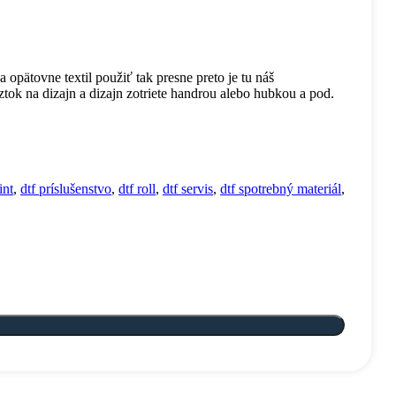
a opätovne textil použiť tak presne preto je tu náš
tok na dizajn a dizajn zotriete handrou alebo hubkou a pod.
int
,
dtf príslušenstvo
,
dtf roll
,
dtf servis
,
dtf spotrebný materiál
,