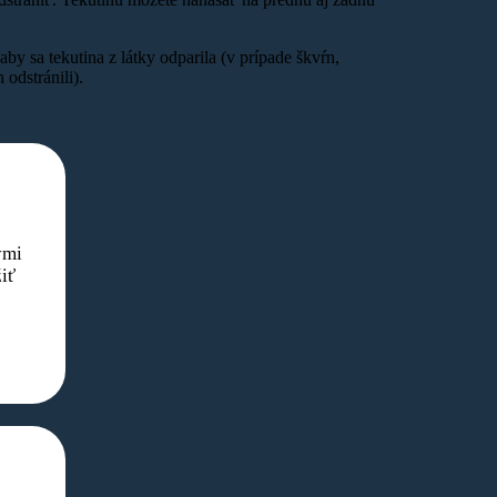
y sa tekutina z látky odparila (v prípade škvŕn,
 odstránili).
ými
iť