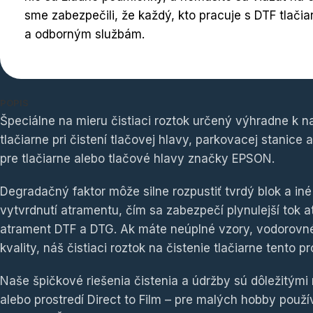
sme zabezpečili, že každý, kto pracuje s DTF tlačia
a odborným službám.
POPIS
Špeciálne na mieru čistiaci roztok určený výhradne k 
tlačiarne pri čistení tlačovej hlavy, parkovacej stanice
pre tlačiarne alebo tlačové hlavy značky EPSON.
Degradačný faktor môže silne rozpustiť tvrdý blok a iné 
vytvrdnutí atramentu, čím sa zabezpečí plynulejší tok a
atrament DTF a DTG. Ak máte neúplné vzory, vodorovné 
kvality, náš čistiaci roztok na čistenie tlačiarne tento p
Naše špičkové riešenia čistenia a údržby sú dôležitým
alebo prostredí Direct to Film – pre malých hobby použ