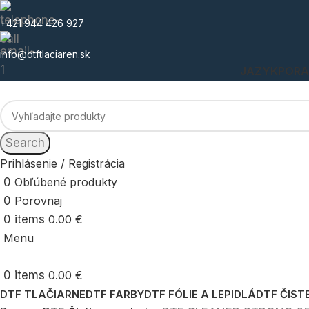
+421 944 426 927
info@dtftlaciaren.sk
JAZYK
POR
Search
Prihlásenie / Registrácia
0
Obľúbené produkty
0
Porovnaj
0
items
0.00
€
Menu
0
items
0.00
€
DTF TLAČIARNE
DTF FARBY
DTF FÓLIE A LEPIDLÁ
DTF ČIST