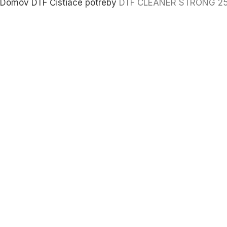
Domov
DTF Čistiace potreby
DTF CLEANER STRONG 2