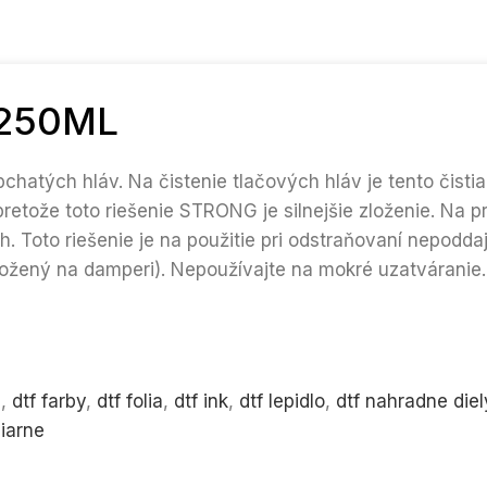
250ML
chatých hláv. Na čistenie tlačových hláv je tento čist
 pretože toto riešenie STRONG je silnejšie zloženie. Na
. Toto riešenie je na použitie pri odstraňovaní nepodd
ložený na damperi). Nepoužívajte na mokré uzatváranie.
e
,
dtf farby
,
dtf folia
,
dtf ink
,
dtf lepidlo
,
dtf nahradne diel
ciarne