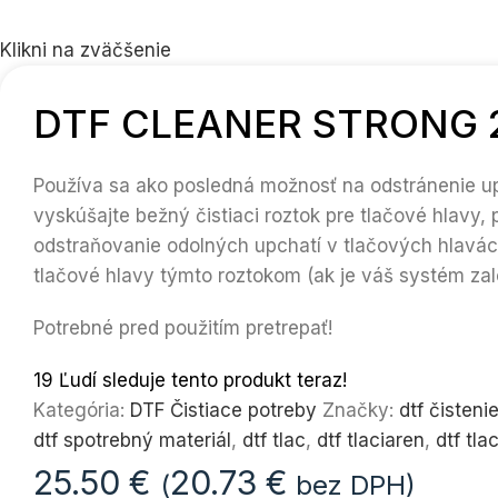
Klikni na zväčšenie
DTF CLEANER STRONG 
Používa sa ako posledná možnosť na odstránenie up
vyskúšajte bežný čistiaci roztok pre tlačové hlavy,
odstraňovanie odolných upchatí v tlačových hlavách
tlačové hlavy týmto roztokom (ak je váš systém za
Potrebné pred použitím pretrepať!
19
Ľudí sleduje tento produkt teraz!
Kategória:
DTF Čistiace potreby
Značky:
dtf čisteni
dtf spotrebný materiál
,
dtf tlac
,
dtf tlaciaren
,
dtf tla
25.50
€
20.73
€
(
bez DPH)