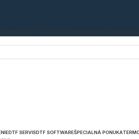
ADCA
PREČO DTF TLAČ
ÚVOD
O NÁS
PREVÁDZKA
SERVIS
BL
ENIE
DTF SERVIS
DTF SOFTWARE
ŠPECIALNÁ PONUKA
TERMO