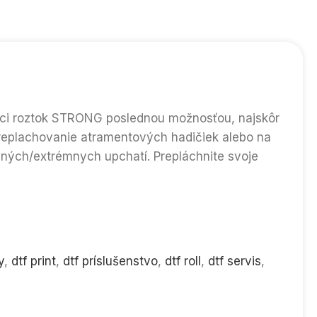
iaci roztok STRONG poslednou možnosťou, najskôr
 preplachovanie atramentových hadičiek alebo na
ajných/extrémnych upchatí. Prepláchnite svoje
y
,
dtf print
,
dtf príslušenstvo
,
dtf roll
,
dtf servis
,