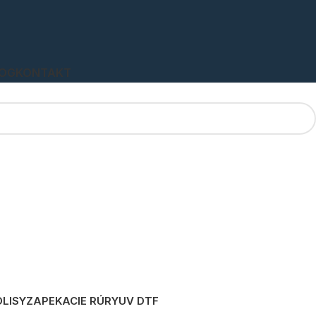
OG
KONTAKT
LISY
ZAPEKACIE RÚRY
UV DTF