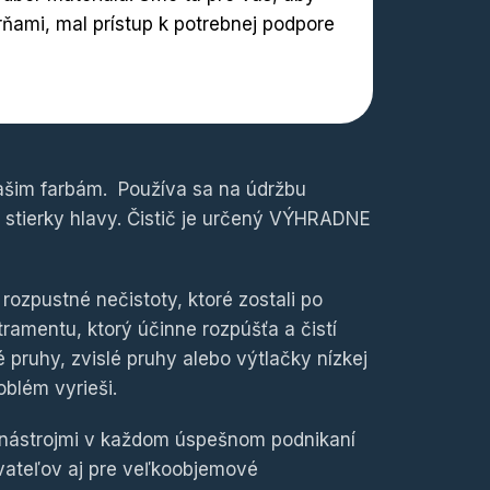
rňami, mal prístup k potrebnej podpore
našim farbám. Používa sa na údržbu
 a stierky hlavy. Čistič je určený VÝHRADNE
rozpustné nečistoty, ktoré zostali po
tramentu, ktorý účinne rozpúšťa a čistí
pruhy, zvislé pruhy alebo výtlačky nízkej
roblém vyrieši.
i nástrojmi v každom úspešnom podnikaní
ívateľov aj pre veľkoobjemové