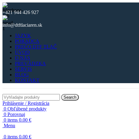
+421 944 426 927
info@dtftlaciaren.sk
JAZYK
PORADCA
PREČO DTF TLAČ
ÚVOD
O NÁS
PREVÁDZKA
SERVIS
BLOG
KONTAKT
Search
Prihlásenie / Registrácia
0
Obľúbené produkty
0
Porovnaj
0
items
0.00
€
Menu
0
items
0.00
€