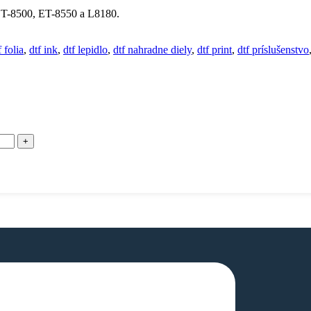
 ET-8500, ET-8550 a L8180.
f folia
,
dtf ink
,
dtf lepidlo
,
dtf nahradne diely
,
dtf print
,
dtf príslušenstvo