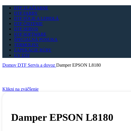
DTF TLAČIARNE
DTF FARBY
DTF FÓLIE A LEPIDLÁ
DTF ČISTENIE
DTF SERVIS
DTF SOFTWARE
ŠPECIALNÁ PONUKA
TERMOLISY
ZAPEKACIE RÚRY
UV DTF
Domov
DTF Servis a dovoz
Damper EPSON L8180
Klikni na zväčšenie
Damper EPSON L8180