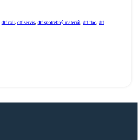
,
dtf roll
,
dtf servis
,
dtf spotrebný materiál
,
dtf tlac
,
dtf