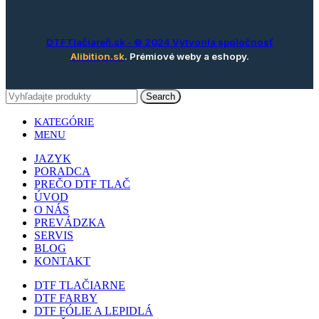
DTFTlačiareň.sk
- © 2024 Vytvorila spoločnosť
Alibition.sk
. Prémiové weby a eshopy.
Search
KATEGÓRIE
MENU
JAZYK
PORADCA
PREČO DTF TLAČ
ÚVOD
O NÁS
PREVÁDZKA
SERVIS
BLOG
KONTAKT
DTF TLAČIARNE
DTF FARBY
DTF FÓLIE A LEPIDLÁ