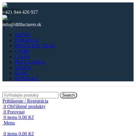
+421 944 426 927
info@dtftlaciaren.sk
JAZYK
PORADCA
PREČO DTF TLAČ
ÚVOD
O NÁS
PREVÁDZKA
SERVIS
BLOG
KONTAKT
Search
Prihlásenie / Registrácia
0
Obľúbené produkty
0
Porovnaj
0
items
0.00
Kč
Menu
0
items
0.00
Kč