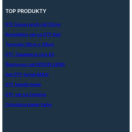
TOP PRODUKTY
DTF Epson profi roll 30cm
Kompletný set na DTF tlač
Termolis 38cm x 38cm
DTF Zapekacia rúra A3
Štartovací set EPSON L8180
Set DTF farieb MAXI
DTF lepidlo biele
DTF set na čistenie
Cirkulácia bielej farby