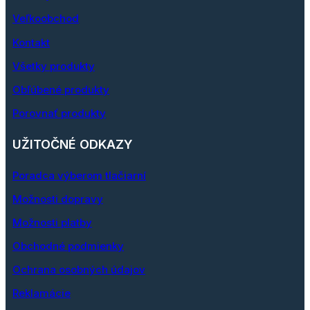
Veľkoobchod
Kontakt
Všetky produkty
Obľúbené produkty
Porovnať produkty
UŽITOČNÉ ODKAZY
Poradca výberom tlačiarní
Možnosti dopravy
Možnosti platby
Obchodné podmienky
Ochrana osobných údajov
Reklamácie