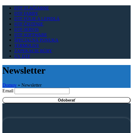
DTF TLAČIARNE
DTF FARBY
DTF FÓLIE A LEPIDLÁ
DTF ČISTENIE
DTF SERVIS
DTF SOFTWARE
ŠPECIALNÁ PONUKA
TERMOLISY
ZAPEKACIE RÚRY
UV DTF
Newsletter
Domov
»
Newsletter
Email