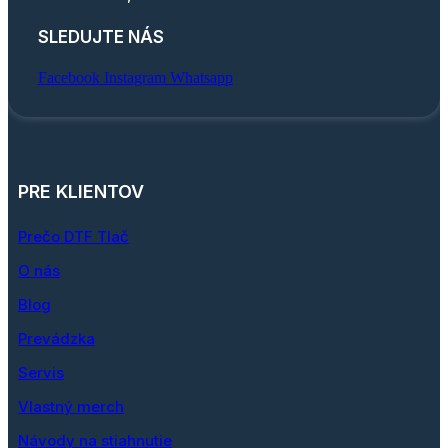
SLEDUJTE NÁS
Facebook
Instagram
Whatsapp
PRE KLIENTOV
Prečo DTF Tlač
O nás
Blog
Prevádzka
Servis
Vlastný merch
Návody na stiahnutie