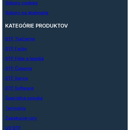
Súbory cookies
Súbory na stiahnutie
KATEGÓRIE PRODUKTOV
DTF Tlačiarne
DTF Farby
DTF Fólie a lepidlá
DTF Čistenie
DTF Servis
DTF Software
Špeciálna ponuka
Termolisy
Zapekacie rúry
UV DTF