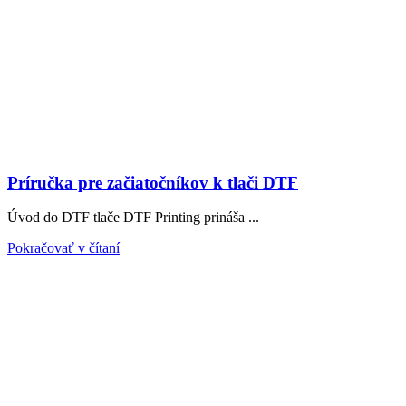
Príručka pre začiatočníkov k tlači DTF
Úvod do DTF tlače DTF Printing prináša ...
Pokračovať v čítaní