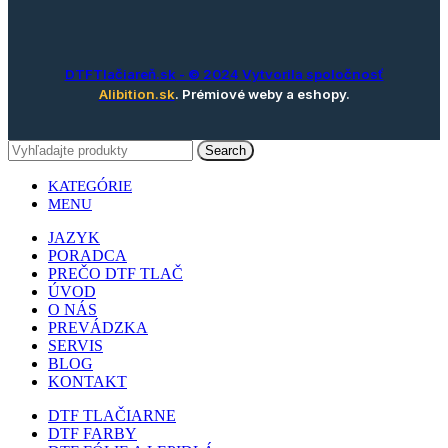
DTFTlačiareň.sk
- © 2024 Vytvorila spoločnosť
Alibition.sk
. Prémiové weby a eshopy.
Search
KATEGÓRIE
MENU
JAZYK
PORADCA
PREČO DTF TLAČ
ÚVOD
O NÁS
PREVÁDZKA
SERVIS
BLOG
KONTAKT
DTF TLAČIARNE
DTF FARBY