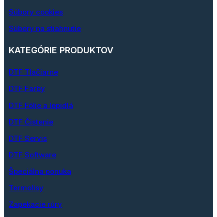
Súbory cookies
Súbory na stiahnutie
KATEGÓRIE PRODUKTOV
DTF Tlačiarne
DTF Farby
DTF Fólie a lepidlá
DTF Čistenie
DTF Servis
DTF Software
Špeciálna ponuka
Termolisy
Zapekacie rúry