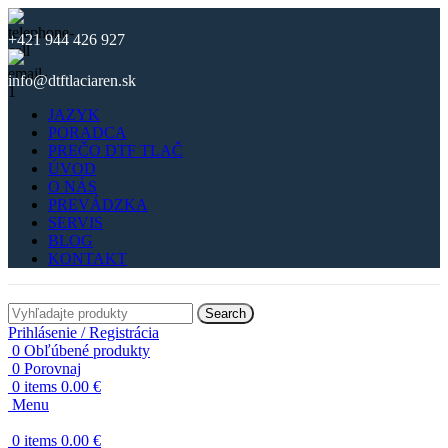
+421 944 426 927
info@dtftlaciaren.sk
JAZYK
PORADCA
PREČO DTF TLAČ
ÚVOD
O NÁS
PREVÁDZKA
SERVIS
BLOG
KONTAKT
Search
Prihlásenie / Registrácia
0
Obľúbené produkty
0
Porovnaj
0
items
0.00
€
Menu
0
items
0.00
€