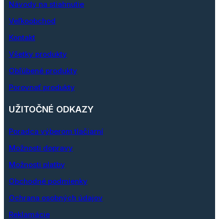
Návody na stiahnutie
Veľkoobchod
Kontakt
Všetky produkty
Obľúbené produkty
Porovnať produkty
UŽITOČNÉ ODKAZY
Poradca výberom tlačiarní
Možnosti dopravy
Možnosti platby
Obchodné podmienky
Ochrana osobných údajov
Reklamácie