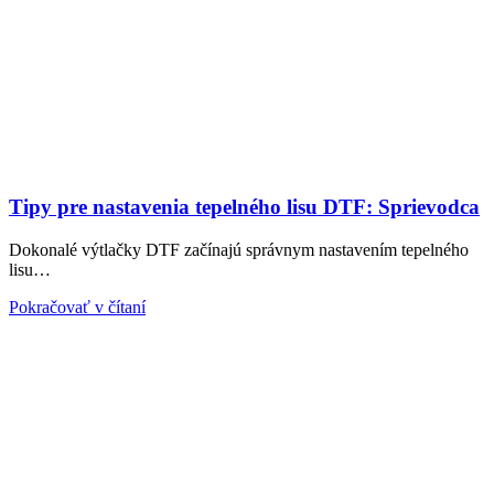
Tipy pre nastavenia tepelného lisu DTF: Sprievodca
Dokonalé výtlačky DTF začínajú správnym nastavením tepelného
lisu…
Pokračovať v čítaní