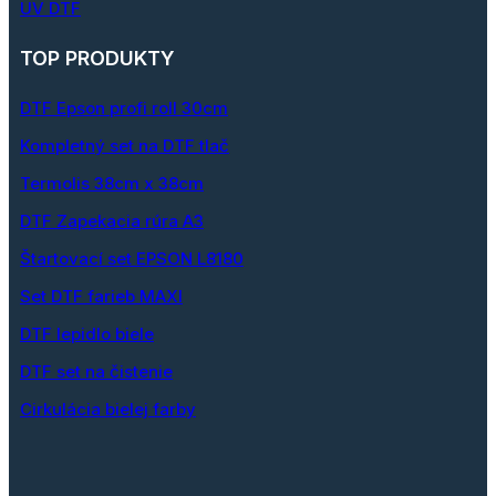
UV DTF
TOP PRODUKTY
DTF Epson profi roll 30cm
Kompletný set na DTF tlač
Termolis 38cm x 38cm
DTF Zapekacia rúra A3
Štartovací set EPSON L8180
Set DTF farieb MAXI
DTF lepidlo biele
DTF set na čistenie
Cirkulácia bielej farby