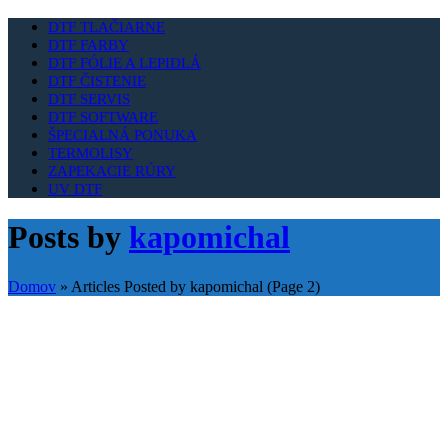
DTF TLAČIARNE
DTF FARBY
DTF FÓLIE A LEPIDLÁ
DTF ČISTENIE
DTF SERVIS
DTF SOFTWARE
ŠPECIALNÁ PONUKA
TERMOLISY
ZAPEKACIE RÚRY
UV DTF
Posts by
kapomichal
Domov
»
Articles Posted by kapomichal
(Page 2)